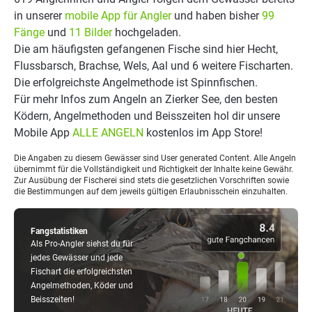
in unserer
mobile App für Angler
und haben bisher
99
Fänge
und
11 Bilder
hochgeladen.
Die am häufigsten gefangenen Fische sind hier Hecht,
Flussbarsch, Brachse, Wels, Aal und 6 weitere Fischarten.
Die erfolgreichste Angelmethode ist Spinnfischen.
Für mehr Infos zum Angeln an Zierker See, den besten
Ködern, Angelmethoden und Beisszeiten hol dir unsere
Mobile App
ALLE ANGELN
kostenlos im App Store!
Die Angaben zu diesem Gewässer sind User generated Content. Alle Angeln
übernimmt für die Vollständigkeit und Richtigkeit der Inhalte keine Gewähr.
Zur Ausübung der Fischerei sind stets die gesetzlichen Vorschriften sowie
die Bestimmungen auf dem jeweils gültigen Erlaubnisschein einzuhalten.
Fangstatistiken
Als Pro-Angler siehst du für
jedes Gewässer und jede
Fischart die erfolgreichsten
Angelmethoden, Köder und
Beisszeiten!