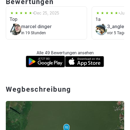
Bewertungen
Dec 25, 2025
Jun 
Top
1a
marcel dinger
3_angler_
in 19 Stunden
vor 5 Tagen
Alle 49 Bewertungen ansehen
Wegbeschreibung