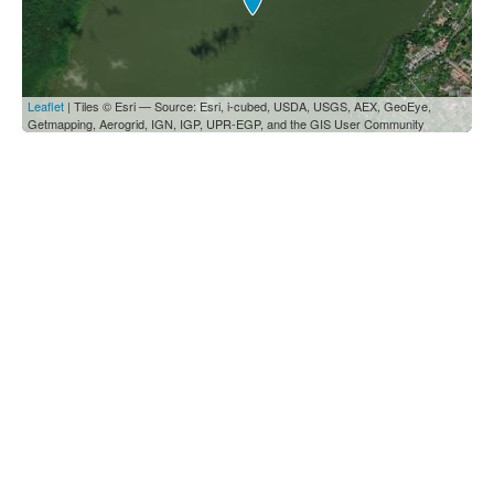
Leaflet
| Tiles © Esri — Source: Esri, i-cubed, USDA, USGS, AEX, GeoEye,
Getmapping, Aerogrid, IGN, IGP, UPR-EGP, and the GIS User Community