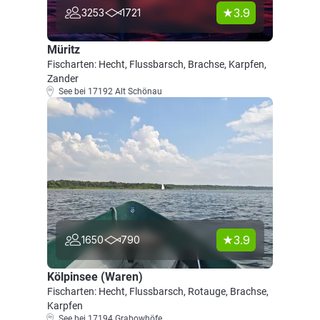
3.9
3253
1721
Müritz
Fischarten: Hecht, Flussbarsch, Brachse, Karpfen,
Zander
See bei 17192 Alt Schönau
3.9
1650
790
Kölpinsee (Waren)
Fischarten: Hecht, Flussbarsch, Rotauge, Brachse,
Karpfen
See bei 17194 Grabowhöfe