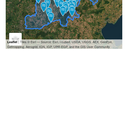
| Tiles © Esri — Source: Esri, i-cubed, USDA, USGS, AEX, GeoEye,
Leaflet
Getmapping, Aerogrid, IGN, IGP, UPR-EGP, and the GIS User Community