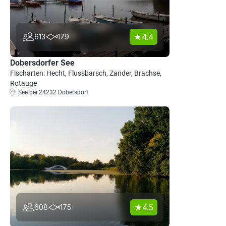
4.4
613
179
Dobersdorfer See
Fischarten: Hecht, Flussbarsch, Zander, Brachse,
Rotauge
See bei 24232 Dobersdorf
4.5
608
175