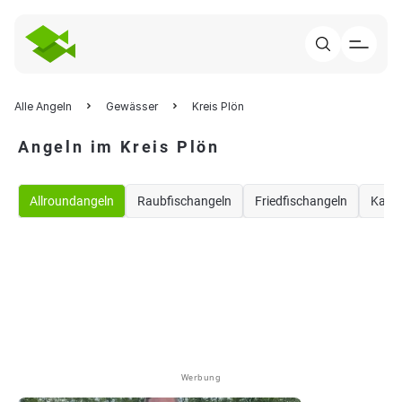
Alle Angeln
Gewässer
Kreis Plön
Angeln im Kreis Plön
Allroundangeln
Raubfischangeln
Friedfischangeln
Karp
Werbung