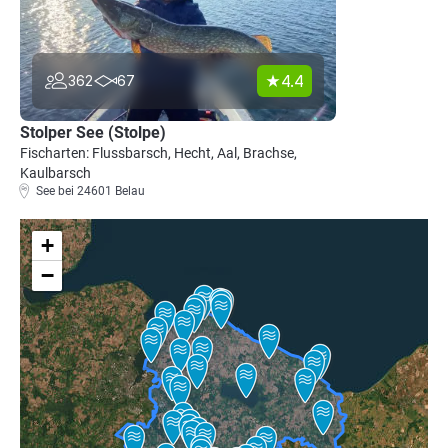
4.4
362
67
Stolper See (Stolpe)
Fischarten: Flussbarsch, Hecht, Aal, Brachse,
Kaulbarsch
See bei 24601 Belau
+
−