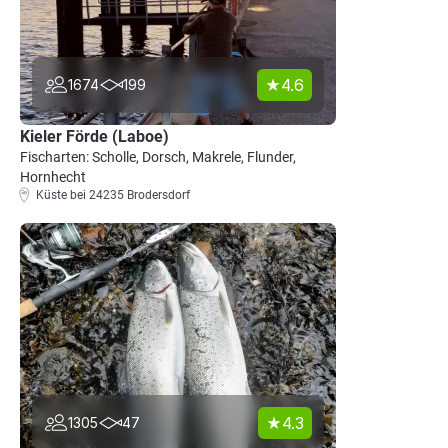
4.6
1674
199
Kieler Förde (Laboe)
Fischarten: Scholle, Dorsch, Makrele, Flunder,
Hornhecht
Küste bei 24235 Brodersdorf
4.3
1305
47