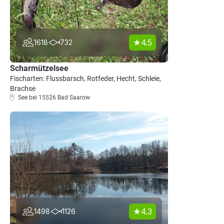
4.5
1618
732
Scharmützelsee
Fischarten: Flussbarsch, Rotfeder, Hecht, Schleie,
Brachse
See bei 15526 Bad Saarow
4.3
1498
1126