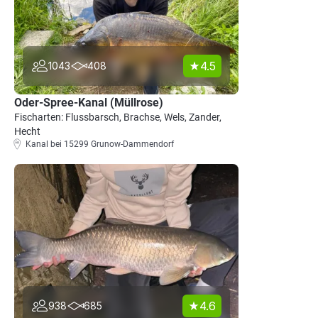
4.5
1043
408
Oder-Spree-Kanal (Müllrose)
Fischarten: Flussbarsch, Brachse, Wels, Zander,
Hecht
Kanal bei 15299 Grunow-Dammendorf
4.6
938
685