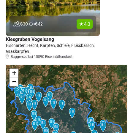
4.3
830
642
Kiesgruben Vogelsang
Fischarten: Hecht, Karpfen, Schleie, Flussbarsch,
Graskarpfen
Baggersee bei 15890 Eisenhüttenstadt
+
−