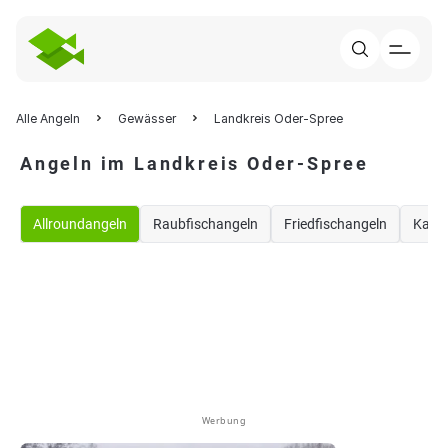
Alle Angeln
Gewässer
Landkreis Oder-Spree
Angeln im Landkreis Oder-Spree
Allroundangeln
Raubfischangeln
Friedfischangeln
Karp
Werbung