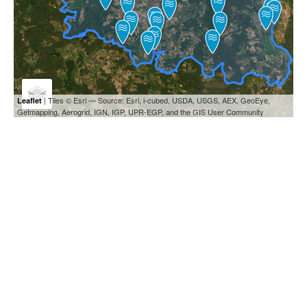
| Tiles © Esri — Source: Esri, i-cubed, USDA, USGS, AEX, GeoEye,
Leaflet
Getmapping, Aerogrid, IGN, IGP, UPR-EGP, and the GIS User Community