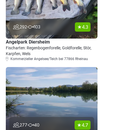
4.3
292
103
Angelpark Diersheim
Fischarten: Regenbogenforelle, Goldforelle, Stör,
Karpfen, Wels
Kommerzieller Angelsee/Teich bei 77866 Rheinau
4.7
277
40