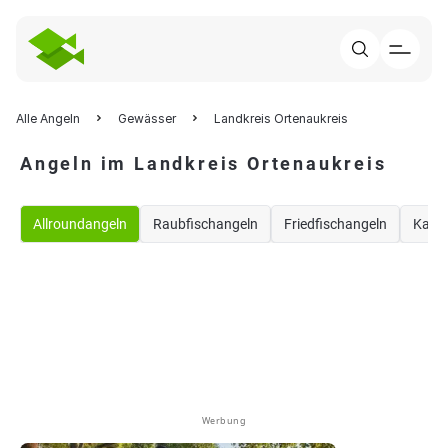
Alle Angeln
Gewässer
Landkreis Ortenaukreis
Angeln im Landkreis Ortenaukreis
Allroundangeln
Raubfischangeln
Friedfischangeln
Karp
Werbung