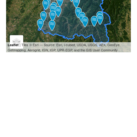
| Tiles © Esri — Source: Esri, i-cubed, USDA, USGS, AEX, GeoEye,
Leaflet
Getmapping, Aerogrid, IGN, IGP, UPR-EGP, and the GIS User Community