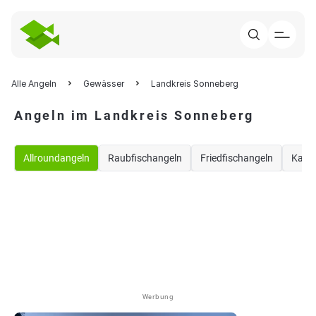
Alle Angeln
Gewässer
Landkreis Sonneberg
Angeln im Landkreis Sonneberg
Allroundangeln
Raubfischangeln
Friedfischangeln
Karp
Werbung