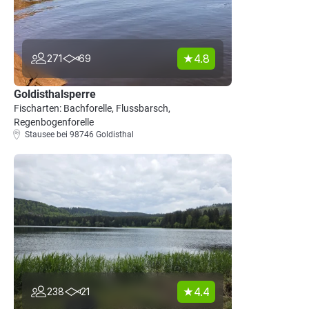
4.8
271
69
Goldisthalsperre
Fischarten: Bachforelle, Flussbarsch,
Regenbogenforelle
Stausee bei 98746 Goldisthal
4.4
238
21