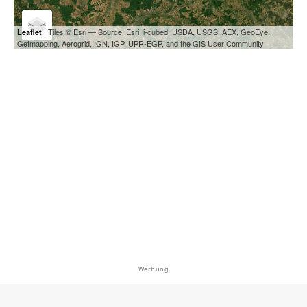
| Tiles © Esri — Source: Esri, i-cubed, USDA, USGS, AEX, GeoEye,
Leaflet
Getmapping, Aerogrid, IGN, IGP, UPR-EGP, and the GIS User Community
Werbung