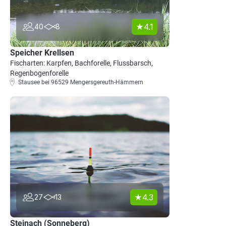
4.1
40
8
Speicher Krellsen
Fischarten: Karpfen, Bachforelle, Flussbarsch,
Regenbogenforelle
Stausee bei 96529 Mengersgereuth-Hämmern
4.3
27
13
Steinach (Sonneberg)