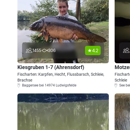
4.2
1455
306
Kiesgruben 1-7 (Ahrensdorf)
Motze
Fischarten: Karpfen, Hecht, Flussbarsch, Schleie,
Fischart
Brachse
Schleie
Baggersee bei 14974 Ludwigsfelde
See be