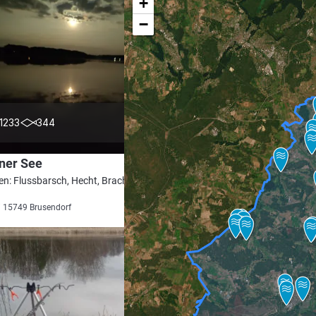
+
−
4.3
1233
344
ner See
en: Flussbarsch, Hecht, Brachse, Rotfeder,
i 15749 Brusendorf