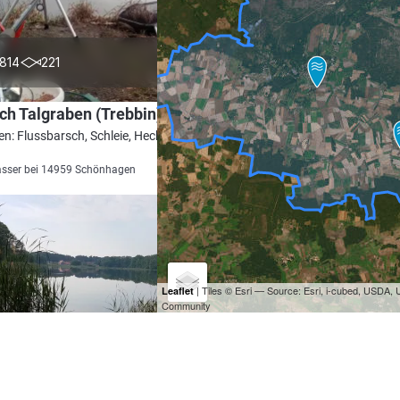
4.2
814
221
ich Talgraben (Trebbin)
en: Flussbarsch, Schleie, Hecht, Karpfen,
sser bei 14959 Schönhagen
| Tiles © Esri — Source: Esri, i-cubed, USDA
Leaflet
Community
4.5
707
112