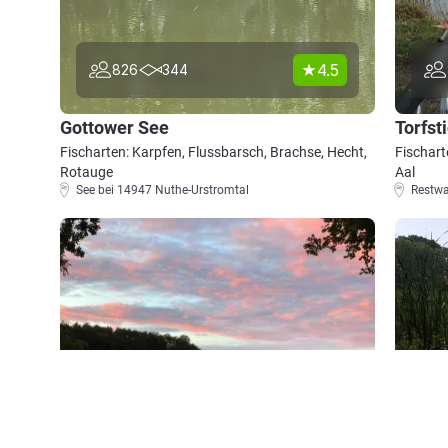
4.5
826
344
Gottower See
Torfst
Fischarten: Karpfen, Flussbarsch, Brachse, Hecht,
Fischart
Rotauge
Aal
See bei 14947 Nuthe-Urstromtal
Restwa
4.4
768
137