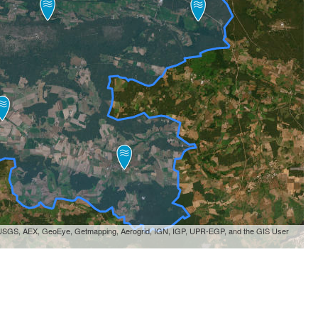
, USGS, AEX, GeoEye, Getmapping, Aerogrid, IGN, IGP, UPR-EGP, and the GIS User