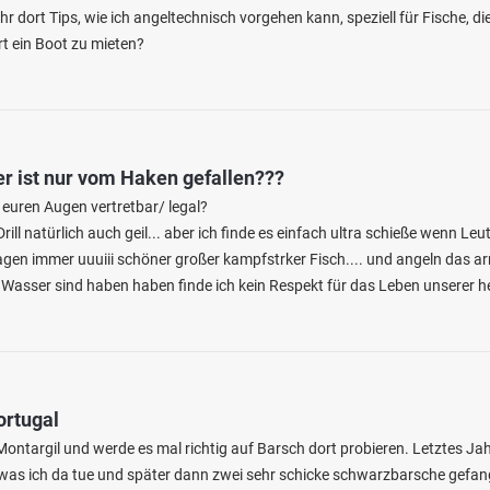
ihr dort Tips, wie ich angeltechnisch vorgehen kann, speziell für Fische, d
rt ein Boot zu mieten?
r ist nur vom Haken gefallen???
n euren Augen vertretbar/ legal?
4.0
524
127
Drill natürlich auch geil... aber ich finde es einfach ultra schieße wenn Le
gen immer uuuiii schöner großer kampfstrker Fisch.... und angeln das arm
am Wasser sind haben haben finde ich kein Respekt für das Leben unserer h
usen (Schöpfwerk Genshagen)
en: Hecht, Flussbarsch, Karpfen, Brachse,
r
bei 15827 Blankenfelde
ortugal
ontargil und werde es mal richtig auf Barsch dort probieren. Letztes Jah
as ich da tue und später dann zwei sehr schicke schwarzbarsche gefange