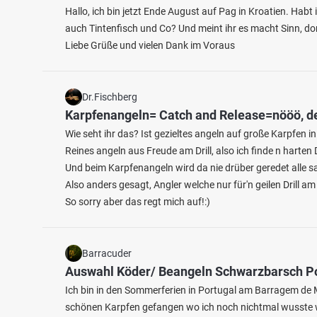
Hallo, ich bin jetzt Ende August auf Pag in Kroatien. Habt 
auch Tintenfisch und Co? Und meint ihr es macht Sinn, do
Liebe Grüße und vielen Dank im Voraus
Dr.Fischberg
Karpfenangeln= Catch and Release=nööö, de
Wie seht ihr das? Ist gezieltes angeln auf große Karpfen i
4.3
558
94
Reines angeln aus Freude am Drill, also ich finde n harten 
Und beim Karpfenangeln wird da nie drüber geredet alle sa
Rangsdorfer See
Also anders gesagt, Angler welche nur für'n geilen Drill 
Mahlb
So sorry aber das regt mich auf!:)
Fischarten: Brachse, Rotauge, Giebel, Hecht,
Fischart
Karpfen
Rotfede
See bei 15834 Rangsdorf
Teich 
Barracuder
Auswahl Köder/ Beangeln Schwarzbarsch P
Ich bin in den Sommerferien in Portugal am Barragem de M
schönen Karpfen gefangen wo ich noch nichtmal wusste w