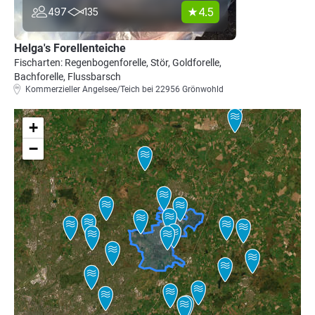
4.5
497
135
Helga's Forellenteiche
Fischarten: Regenbogenforelle, Stör, Goldforelle,
Bachforelle, Flussbarsch
Kommerzieller Angelsee/Teich bei 22956 Grönwohld
+
−