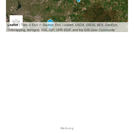
| Tiles © Esri — Source: Esri, i-cubed, USDA, USGS, AEX, GeoEye,
Leaflet
Getmapping, Aerogrid, IGN, IGP, UPR-EGP, and the GIS User Community
Werbung