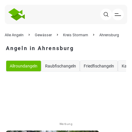
Alle Angeln
Gewässer
Kreis Stormarn
Ahrensburg
Angeln in Ahrensburg
Allroundangeln
Raubfischangeln
Friedfischangeln
Karp
Werbung