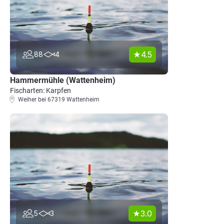
4.5
88
4
Hammermühle (Wattenheim)
Fischarten: Karpfen
Weiher bei 67319 Wattenheim
3.0
5
3