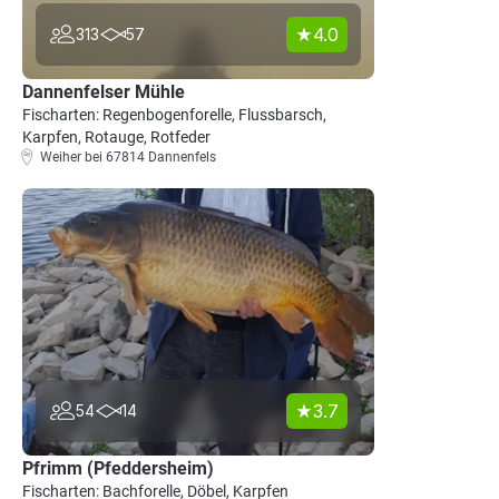
4.0
313
57
Dannenfelser Mühle
Fischarten: Regenbogenforelle, Flussbarsch,
Karpfen, Rotauge, Rotfeder
Weiher bei 67814 Dannenfels
3.7
54
14
Pfrimm (Pfeddersheim)
Fischarten: Bachforelle, Döbel, Karpfen