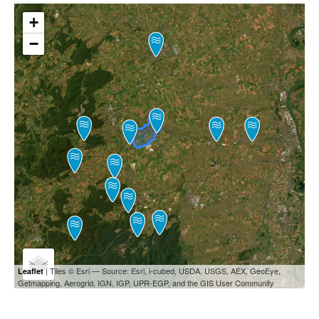
+
−
| Tiles © Esri — Source: Esri, i-cubed, USDA, USGS, AEX, GeoEye,
Leaflet
Getmapping, Aerogrid, IGN, IGP, UPR-EGP, and the GIS User Community