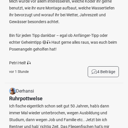
Mich würde vor allem interessieren, welche Köder ihr gerne
benutzt, wie ihr eure Montage aufbaut, welche Wassertiefen
ihr bevorzugt und worauf ihr bei Wetter, Jahreszeit und
Gewässer besonders achtet.
Bin für jeden Tipp dankbar – egal ob Anfänger-Tipp oder
echter Geheimtipp 😄🎣 Haut gerne alles raus, was euch beim
Posenangeln geholfen hat!
Petri Heil! 🎣
4 Beiträge
vor 1 Stunde
Derhansi
Ruhrpottwelse
Ich fische eigentlich schon seit gut 50 Jahren, hab's dann
immer Mal wieder unterbrochen, wegen Ausbildung und
Studium, dann wegen Job und Familie etc.. Jetzt bin ich
Rentner und hab' richtig Zeit. Das Fliegenfischen hat's mir