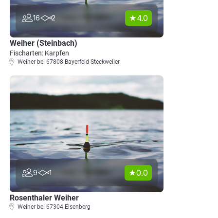
4.0
16
2
Weiher (Steinbach)
Fischarten: Karpfen
Weiher bei 67808 Bayerfeld-Steckweiler
0.0
9
1
Rosenthaler Weiher
Weiher bei 67304 Eisenberg