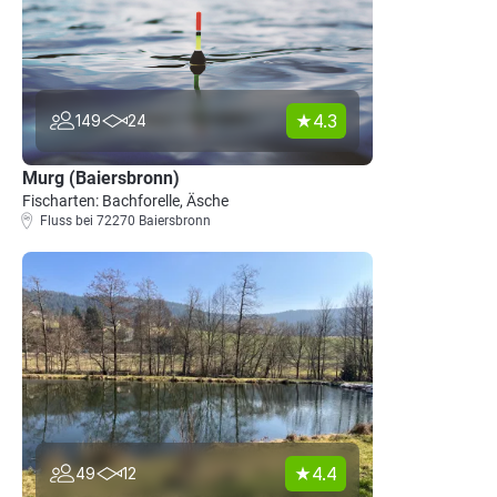
4.3
149
24
Murg (Baiersbronn)
Fischarten: Bachforelle, Äsche
Fluss bei 72270 Baiersbronn
4.4
49
12