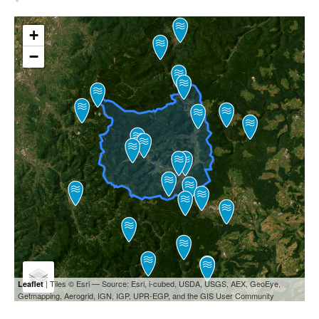
+
−
| Tiles © Esri — Source: Esri, i-cubed, USDA, USGS, AEX, GeoEye,
Leaflet
Getmapping, Aerogrid, IGN, IGP, UPR-EGP, and the GIS User Community