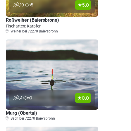
5.0
10
5
Roßweiher (Baiersbronn)
Fischarten: Karpfen
Weiher bei 72270 Baiersbronn
0.0
4
0
Murg (Obertal)
Bach bei 72270 Baiersbronn