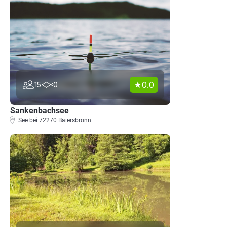
0.0
15
0
Sankenbachsee
See bei 72270 Baiersbronn