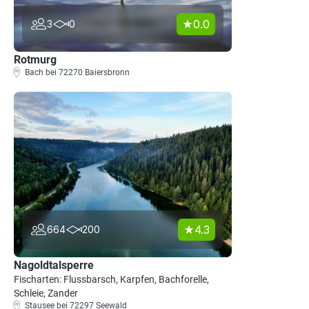
0.0
3
0
Rotmurg
Bach bei 72270 Baiersbronn
4.3
664
200
Nagoldtalsperre
Fischarten: Flussbarsch, Karpfen, Bachforelle,
Schleie, Zander
Stausee bei 72297 Seewald