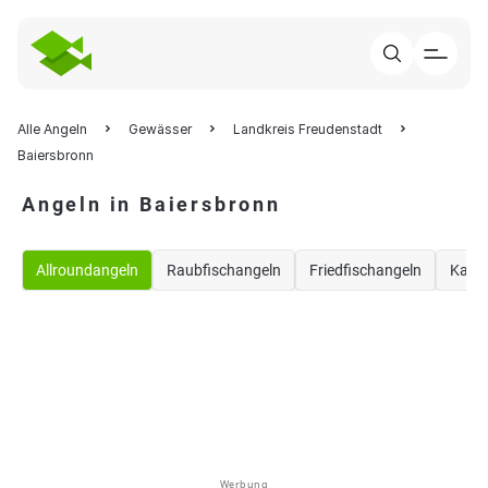
Alle Angeln
Gewässer
Landkreis Freudenstadt
Baiersbronn
Angeln in Baiersbronn
Allroundangeln
Raubfischangeln
Friedfischangeln
Karp
Werbung