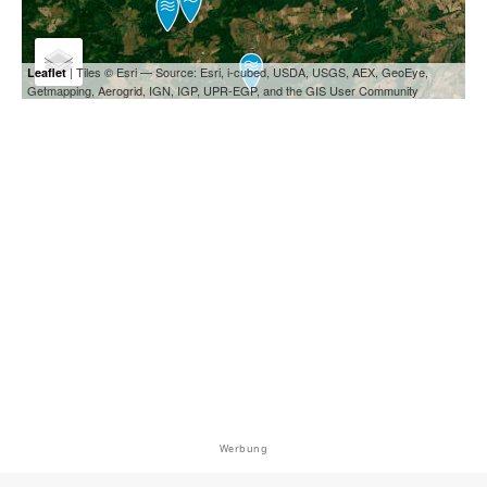
| Tiles © Esri — Source: Esri, i-cubed, USDA, USGS, AEX, GeoEye,
Leaflet
Getmapping, Aerogrid, IGN, IGP, UPR-EGP, and the GIS User Community
Werbung