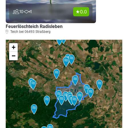
0.0
10
1
Feuerlöschteich Radisleben
Teich bei 06493 Straßberg
+
−