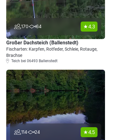
4.3
170
64
Großer Dachsteich (Ballenstedt)
Fischarten: Karpfen, Rotfeder, Schleie, Rotauge,
Brachse
Teich bei 06493 Ballenstedt
4.5
114
24