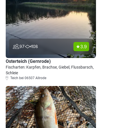
3.9
97
108
Osterteich (Gernrode)
Fischarten: Karpfen, Brachse, Giebel, Flussbarsch,
Schleie
Teich bei 06507 Allrode