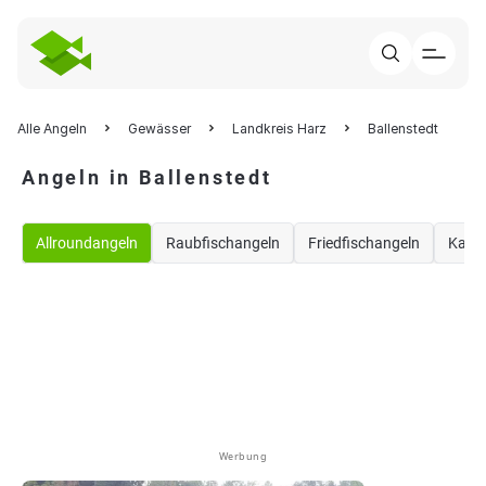
Alle Angeln
Gewässer
Landkreis Harz
Ballenstedt
Angeln in Ballenstedt
Allroundangeln
Raubfischangeln
Friedfischangeln
Karp
Werbung