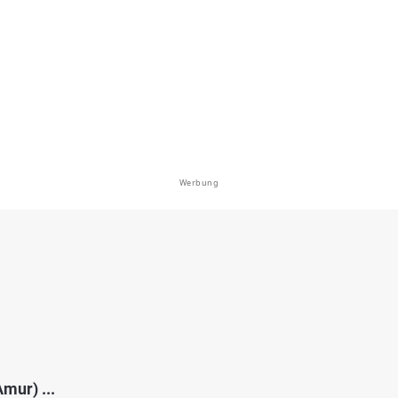
chsee (Gunderath)
en: Regenbogenforelle, Karpfen, Brachse,
lle, Flussbarsch
i 56767 Gunderath
Werbung
4.9
304
36
er Maar
en: Flussbarsch, Regenbogenforelle,
ander, Karpfen
i 56766 Auderath
mur) ...