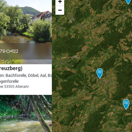
+
−
5.0
79
122
reuzberg)
en: Bachforelle, Döbel, Aal, Barbe,
genforelle
bei 53505 Altenahr