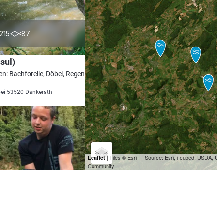
5.0
215
87
nsul)
en: Bachforelle, Döbel, Regenbogenforelle,
bei 53520 Dankerath
| Tiles © Esri — Source: Esri, i-cubed, USDA
Leaflet
Community
4.4
166
72