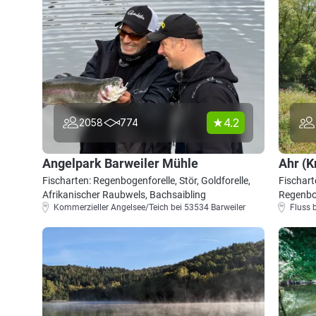
4.2
2058
774
Angelpark Barweiler Mühle
Ahr (K
Fischarten: Regenbogenforelle, Stör, Goldforelle,
Fischart
Afrikanischer Raubwels, Bachsaibling
Regenbo
Kommerzieller Angelsee/Teich bei 53534 Barweiler
Fluss 