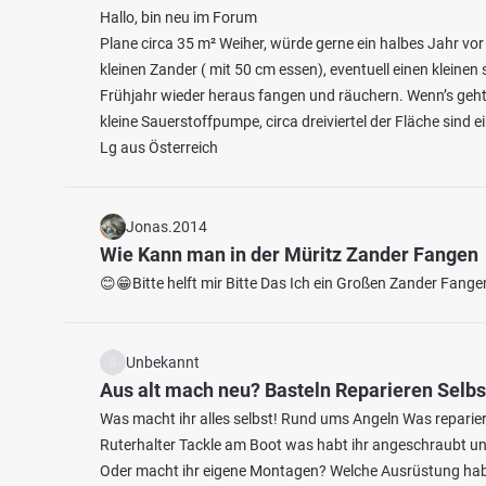
Hallo, bin neu im Forum
Plane circa 35 m² Weiher, würde gerne ein halbes Jahr vo
kleinen Zander ( mit 50 cm essen), eventuell einen kleinen
Frühjahr wieder heraus fangen und räuchern. Wenn’s geht
kleine Sauerstoffpumpe, circa dreiviertel der Fläche sind ei
Lg aus Österreich
4.7
43
25
Jonas.2014
Wie Kann man in der Müritz Zander Fangen
Vulkan Forellen
😊😁Bitte helft mir Bitte Das Ich ein Großen Zander Fang
Lieser
Fischarten: Regenbogenforelle
Fischart
Kommerzieller Angelsee/Teich bei 54552 Beinhausen
Fluss 
Unbekannt
Aus alt mach neu? Basteln Reparieren Selb
Was macht ihr alles selbst! Rund ums Angeln Was repariert,
Ruterhalter Tackle am Boot was habt ihr angeschraubt u
Oder macht ihr eigene Montagen? Welche Ausrüstung habt i