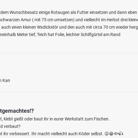
r dem Wunschbesatz einige Rotaugen als Futter einsetzen und dann eben 
 schwarzen Amur ( mit 75 cm umsetzen) und vielleicht im Herbst drei klein
 auch einen kleinen Wxdickstör und den auch mit circa 70 cm wieder her
neinhalb Meter tief, Teich hat Folie, leichter Schilfgürtel am Rand
3.3
54
22
en Kan
 (Daun)
en: Bachforelle, Flussbarsch
bei 54550 Daun
stgemachtes!?
 klebt gießt oder baut ihr in eurer Werkstatt zum Fischen.
nd verbaut?
hr verbessert. Ihr macht vielleicht auch Köder selbst. 😜😁🐟🎣