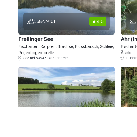
4.0
558
101
Freilinger See
Ahr (I
Fischarten: Karpfen, Brachse, Flussbarsch, Schleie,
Fischart
Regenbogenforelle
Äsche
See bei 53945 Blankenheim
Fluss 
5.0
60
79