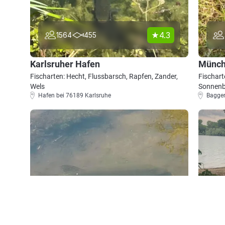
4.3
1564
455
Karlsruher Hafen
Münch
Fischarten: Hecht, Flussbarsch, Rapfen, Zander,
Fischart
Wels
Sonnenb
Hafen bei 76189 Karlsruhe
Bagger
4.5
995
314