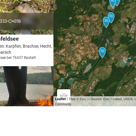
4.3
333
318
feldsee
en: Karpfen, Brachse, Hecht, Rotfeder,
arsch
see bei 76437 Rastatt
| Tiles © Esri — Source: Esri, i-cubed, USDA
Leaflet
Community
4.5
1433
294