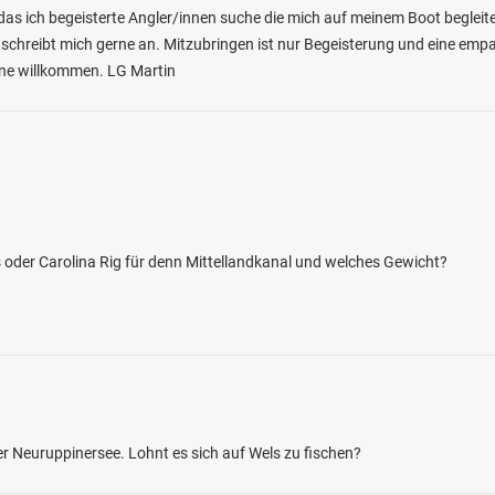
das ich begeisterte Angler/innen suche die mich auf meinem Boot begleite
 schreibt mich gerne an. Mitzubringen ist nur Begeisterung und eine empat
erne willkommen. LG Martin
4.6
556
208
as oder Carolina Rig für denn Mittellandkanal und welches Gewicht?
(Plittersdorf-Steinmauern)
en: Flussbarsch, Wels, Rapfen, Zander,
bei 76437 Rastatt
 Neuruppinersee. Lohnt es sich auf Wels zu fischen?