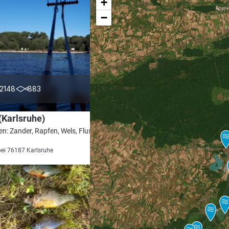
+
−
4.3
2148
883
(Karlsruhe)
en: Zander, Rapfen, Wels, Flussbarsch,
bei 76187 Karlsruhe