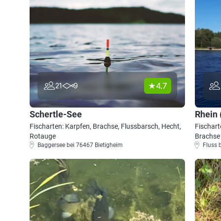
4.7
21
9
Schertle-See
Rhein 
Fischarten: Karpfen, Brachse, Flussbarsch, Hecht,
Fischart
Rotauge
Brachse
Baggersee bei 76467 Bietigheim
Fluss 