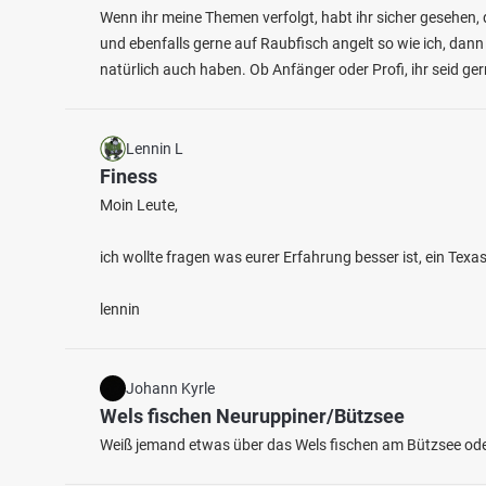
Wenn ihr meine Themen verfolgt, habt ihr sicher gesehen, 
und ebenfalls gerne auf Raubfisch angelt so wie ich, dann
natürlich auch haben. Ob Anfänger oder Profi, ihr seid g
Lennin L
Finess
Moin Leute,
4.5
315
233
ich wollte fragen was eurer Erfahrung besser ist, ein Tex
Schwanenweiher (Lauterbourg)
Rhein 
lennin
Fischarten: Stör, Karpfen, Schleie,
Fischart
Regenbogenforelle, Hecht
Hecht
See in Frankreich
Fluss 
Johann Kyrle
Wels fischen Neuruppiner/Bützsee
Weiß jemand etwas über das Wels fischen am Bützsee oder