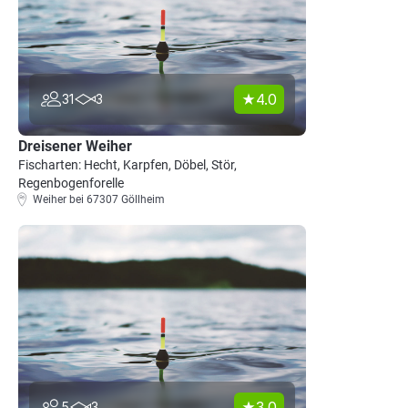
4.0
31
3
Dreisener Weiher
Fischarten: Hecht, Karpfen, Döbel, Stör,
Regenbogenforelle
Weiher bei 67307 Göllheim
3.0
5
3