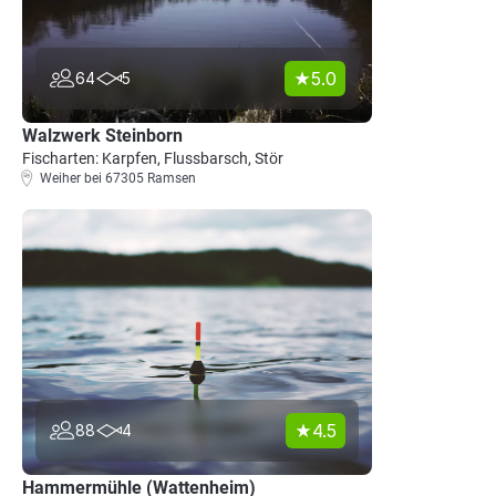
5.0
64
5
Walzwerk Steinborn
Fischarten: Karpfen, Flussbarsch, Stör
Weiher bei 67305 Ramsen
4.5
88
4
Hammermühle (Wattenheim)