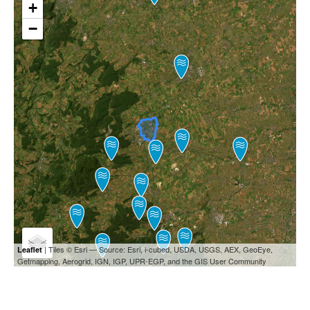
+
−
| Tiles © Esri — Source: Esri, i-cubed, USDA, USGS, AEX, GeoEye,
Leaflet
Getmapping, Aerogrid, IGN, IGP, UPR-EGP, and the GIS User Community