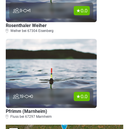
0.0
9
1
Rosenthaler Weiher
Weiher bei 67304 Eisenberg
0.0
19
0
Pfrimm (Marnheim)
Fluss bei 67297 Marnheim