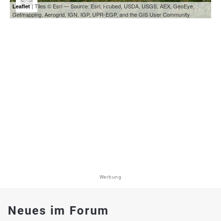
| Tiles © Esri — Source: Esri, i-cubed, USDA, USGS, AEX, GeoEye,
Leaflet
Getmapping, Aerogrid, IGN, IGP, UPR-EGP, and the GIS User Community
Werbung
Neues im Forum