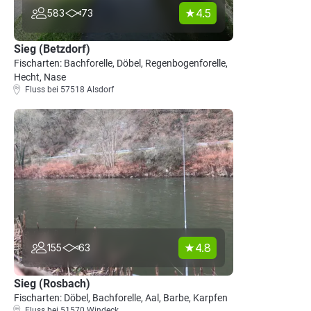
4.5
583
73
Sieg (Betzdorf)
Fischarten: Bachforelle, Döbel, Regenbogenforelle,
Hecht, Nase
Fluss bei 57518 Alsdorf
4.8
155
63
Sieg (Rosbach)
Fischarten: Döbel, Bachforelle, Aal, Barbe, Karpfen
Fluss bei 51570 Windeck