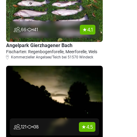
4.1
66
41
Angelpark Gierzhagener Bach
Fischarten: Regenbogenforelle, Meerforelle, Wels
Kommerzieller Angelsee/Teich bei 51570 Windeck
4.5
121
38