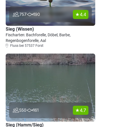
4.4
757
190
Sieg (Wissen)
Fischarten: Bachforelle, Döbel, Barbe,
Regenbogenforelle, Aal
Fluss bei 57537 Forst
4.7
550
161
Sieg (Hamm/Sieg)