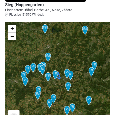
Sieg (Hoppengarten)
Fischarten: Döbel, Barbe, Aal, Nase, Zährte
Fluss bei 51570 Windeck
+
−