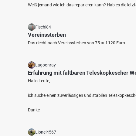
Weiß jemand wie ich das reparieren kann? Hab es die letz
Fischi84
Vereinssterben
Das riecht nach Vereinssterben von 75 auf 120 Euro.
3.8
168
11
Lagoonray
Erfahrung mit faltbaren Teleskopkescher W
Iller (Sonthofen)
Grundb
Hallo Leute,
Fischarten: Regenbogenforelle, Bachforelle
Fischart
Fluss bei 87527 Ofterschwang
Bach b
ich suche einen zuverlässigen und stabilen Teleskopkesc
Danke
Lionel4567