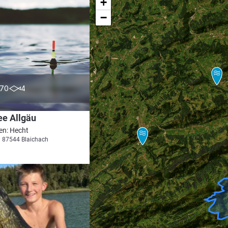
+
−
5.0
70
4
ee Allgäu
en: Hecht
i 87544 Blaichach