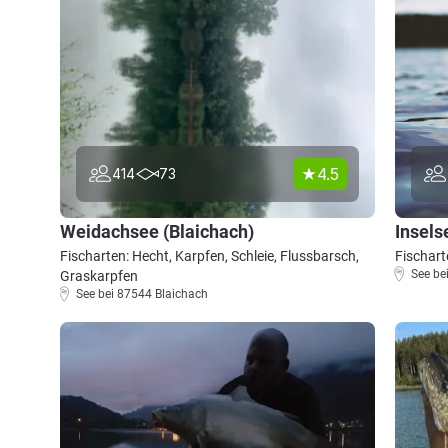
4.5
414
73
Weidachsee (Blaichach)
Insels
Fischarten: Hecht, Karpfen, Schleie, Flussbarsch,
Fischart
See be
Graskarpfen
See bei 87544 Blaichach