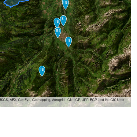
, USGS, AEX, GeoEye, Getmapping, Aerogrid, IGN, IGP, UPR-EGP, and the GIS User