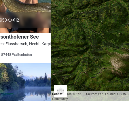
4.1
953
112
rsonthofener See
en: Flussbarsch, Hecht, Karpfen, Zander,
i 87448 Waltenhofen
| Tiles © Esri — Source: Esri, i-cubed, USDA
Leaflet
Community
3.9
224
25