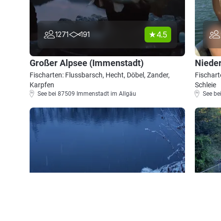
4.5
1271
191
Großer Alpsee (Immenstadt)
Niede
Fischarten: Flussbarsch, Hecht, Döbel, Zander,
Fischart
Karpfen
Schleie
See bei 87509 Immenstadt im Allgäu
See be
4.8
273
47