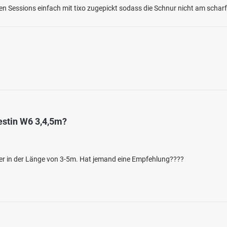
ten Sessions einfach mit tixo zugepickt sodass die Schnur nicht am schar
4.4
127
8
estin W6 3,4,5m?
ach (Fischen)
en: Bachforelle
ei 87538 Balderschwang
her in der Länge von 3-5m. Hat jemand eine Empfehlung????