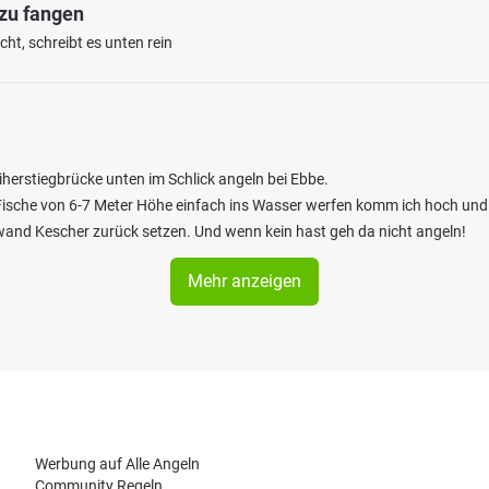
 zu fangen
ht, schreibt es unten rein
iherstiegbrücke unten im Schlick angeln bei Ebbe.
l Fische von 6-7 Meter Höhe einfach ins Wasser werfen komm ich hoch un
and Kescher zurück setzen. Und wenn kein hast geh da nicht angeln!
Mehr anzeigen
Werbung auf Alle Angeln
Community Regeln