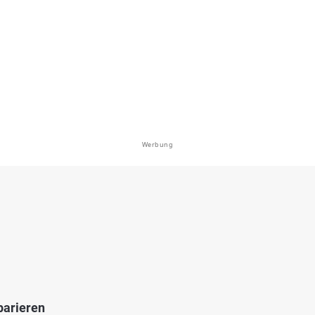
dsee (Fischen)
en: Karpfen, Regenbogenforelle,
lle
see bei 87538 Balderschwang
Werbung
5.0
36
12
ofener See
en: Karpfen, Hecht, Regenbogenforelle,
i 87527 Ofterschwang
parieren