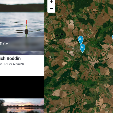
+
−
5.0
11
1
ich Boddin
bei 17179 Altkalen