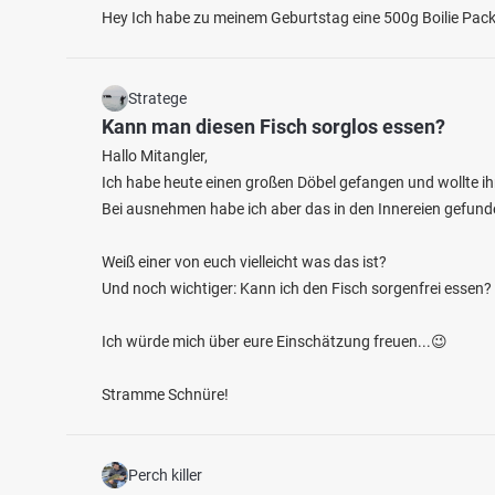
Hey Ich habe zu meinem Geburtstag eine 500g Boilie Pack
Stratege
Kann man diesen Fisch sorglos essen?
Hallo Mitangler,
4.2
Ich habe heute einen großen Döbel gefangen und wollte i
430
50
Bei ausnehmen habe ich aber das in den Innereien gefund
Duckwitzer See
Trebel
Weiß einer von euch vielleicht was das ist?
Fischarten: Hecht, Karpfen, Schleie, Zander,
Fischart
Und noch wichtiger: Kann ich den Fisch sorgenfrei essen?
Flussbarsch
Rotauge
See bei 17179 Altkalen
Kanal 
Ich würde mich über eure Einschätzung freuen...😉
Stramme Schnüre!
Perch killer