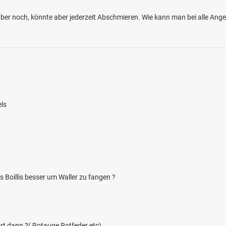
er noch, könnte aber jederzeit Abschmieren. Wie kann man bei alle Ang
ls
 Boillis besser um Waller zu fangen ?
t dann ?( Rotauge Rotfeder etc)