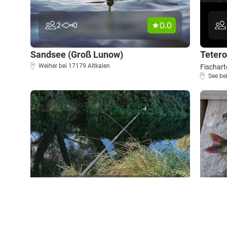
0.0
2
0
Sandsee (Groß Lunow)
Teter
Weiher bei 17179 Altkalen
Fischart
See be
4.3
454
132
Recknitz (Bad Sülze)
Stass