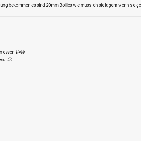
ung bekommen es sind 20mm Boilies wie muss ich sie lagern wenn sie ge
3.0
hn essen.🎣😄
116
49
en...🫤
kanal (Bassendorf)
en: Hecht, Flussbarsch, Brachse, Rapfen,
bei 18513 Deyelsdorf