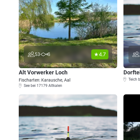
4.7
53
6
Alt Vorwerker Loch
Dorfte
Teich 
Fischarten: Karausche, Aal
See bei 17179 Altkalen