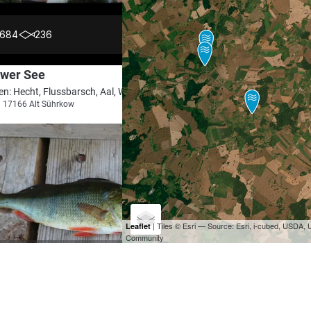
4.6
684
236
ower See
en: Hecht, Flussbarsch, Aal, Wels, Karpfen
i 17166 Alt Sührkow
| Tiles © Esri — Source: Esri, i-cubed, USDA
Leaflet
Community
4.6
348
58
ower See