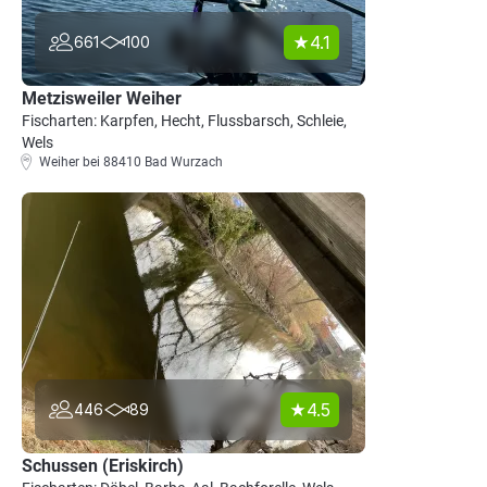
4.1
661
100
Metzisweiler Weiher
Fischarten: Karpfen, Hecht, Flussbarsch, Schleie,
Wels
Weiher bei 88410 Bad Wurzach
4.5
446
89
Schussen (Eriskirch)