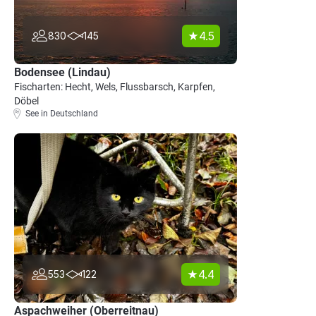
4.5
830
145
Bodensee (Lindau)
Fischarten: Hecht, Wels, Flussbarsch, Karpfen,
Döbel
See in Deutschland
4.4
553
122
Aspachweiher (Oberreitnau)