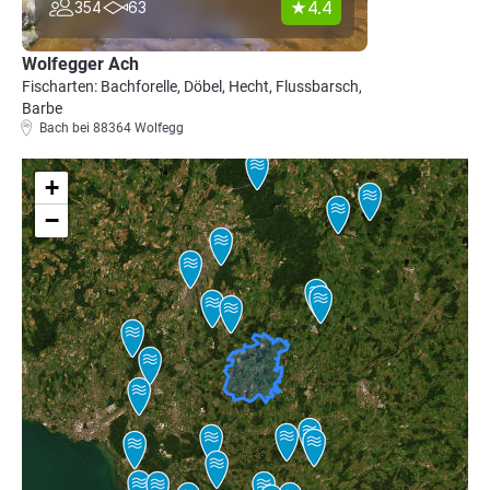
4.4
354
63
Wolfegger Ach
Fischarten: Bachforelle, Döbel, Hecht, Flussbarsch,
Barbe
Bach bei 88364 Wolfegg
+
−