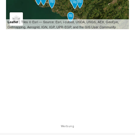
| Tiles © Esri — Source: Esri, i-cubed, USDA, USGS, AEX, GeoEye,
Leaflet
Getmapping, Aerogrid, IGN, IGP, UPR-EGP, and the GIS User Community
Werbung