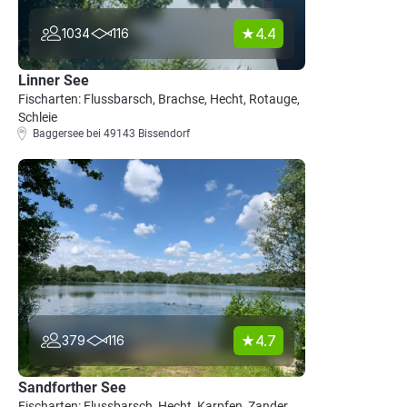
4.4
1034
116
Linner See
Fischarten: Flussbarsch, Brachse, Hecht, Rotauge,
Schleie
Baggersee bei 49143 Bissendorf
4.7
379
116
Sandforther See
Fischarten: Flussbarsch, Hecht, Karpfen, Zander,