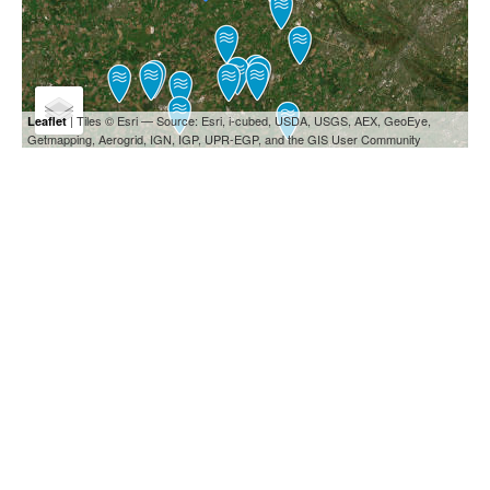
| Tiles © Esri — Source: Esri, i-cubed, USDA, USGS, AEX, GeoEye,
Leaflet
Getmapping, Aerogrid, IGN, IGP, UPR-EGP, and the GIS User Community