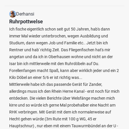
Derhansi
Ruhrpottwelse
Ich fische eigentlich schon seit gut 50 Jahren, hab's dann
immer Mal wieder unterbrochen, wegen Ausbildung und
Studium, dann wegen Job und Familie etc.. Jetzt bin ich
Rentner und hab' richtig Zeit. Das Fliegenfischen hat's mir
angetan und da ich in Oberhausen wohne und nicht an der
Isar bin ich mittlerweile mit den Ruhrdöbeln auf Du.
Forellenfangen macht Spaß, kann aber wirklich jeder und ein 2
Kilo Döbel an einer 5/6 er ist richtig was...
Mittlerweile habe ich das passende Gerät für Zander,
allerdings muss ich den Rhein Herne Kanal - erst noch für mich
entdecken. Die vielen Berichte über Welsfänge machen mich
kirre und so würde ich gerne Mal probehalber eine Nacht am
RHK verbringen. Mit Gerät mit dem ich normalerweise auf
Hecht gehen würde (3m Rute mit 100 g WG, 45 er
Hauptschnur) , nur eben mit einem Tauwurmbündel an der U -