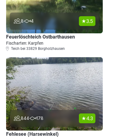
3.5
8
4
Feuerlöschteich Ostbarthausen
Fischarten: Karpfen
Teich bei 33829 Borgholzhausen
4.3
844
178
Fehlesee (Harsewinkel)