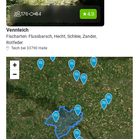
4.9
176
84
Vennteich
Fischarten: Flussbarsch, Hecht, Schleie, Zander,
Rotfeder
Teich bei 33790 Halle
+
−