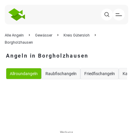
Alle Angeln
Gewässer
Kreis Gütersloh
Borgholzhausen
Angeln in Borgholzhausen
Allroundangeln
Raubfischangeln
Friedfischangeln
Karp
Werbung