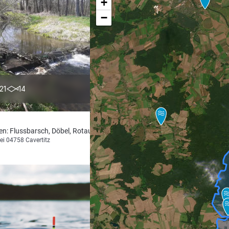
+
−
5.0
21
14
en: Flussbarsch, Döbel, Rotauge
ei 04758 Cavertitz