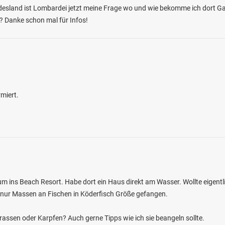
undesland ist Lombardei jetzt meine Frage wo und wie bekomme ich dort 
? Danke schon mal für Infos!
4.4
364
132
miert.
Belgern-Schildau)
en: Brachse, Wels, Rapfen, Döbel,
rsch
bei 04874 Belgern
ns Beach Resort. Habe dort ein Haus direkt am Wasser. Wollte eigentli
ie nur Massen an Fischen in Köderfisch Größe gefangen.
rassen oder Karpfen? Auch gerne Tipps wie ich sie beangeln sollte.