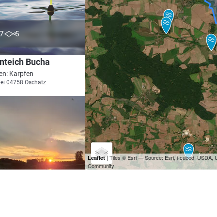
4.5
7
5
nteich Bucha
en: Karpfen
bei 04758 Oschatz
| Tiles © Esri — Source: Esri, i-cubed, USDA
Leaflet
Community
4.4
1290
568