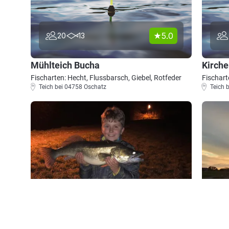
5.0
20
13
Mühlteich Bucha
Kirche
Fischarten: Hecht, Flussbarsch, Giebel, Rotfeder
Fischart
Teich bei 04758 Oschatz
Teich 
4.4
1851
825