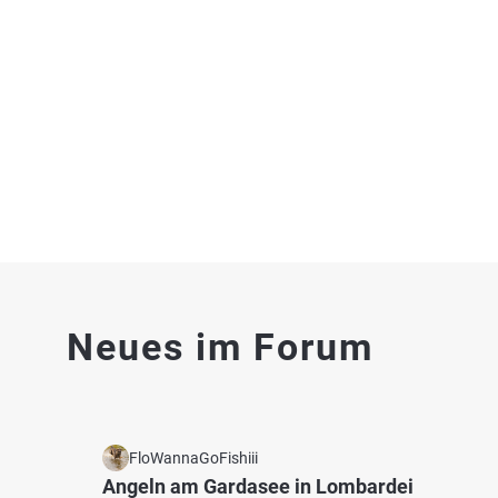
Elbe (Mühlberg/Elbe)
Elbe (
Fischarten: Brachse, Zander, Wels, Flussbarsch,
Fischart
Rapfen
Flussba
Fluss bei 04931 Mühlberg (Elbe)
Fluss 
4.2
1283
194
Neues im Forum
Abbaufeld Elbekies IV (Mühlberg)
Kaolin
Fischarten: Brachse, Karpfen, Flussbarsch, Aal,
Fischart
Rapfen
Sonnenb
Baggersee bei 04931 Mühlberg (Elbe)
Bagger
FloWannaGoFishiii
Angeln am Gardasee in Lombardei