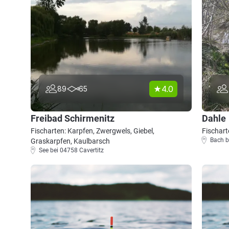
4.0
89
65
Freibad Schirmenitz
Dahle
Fischarten: Karpfen, Zwergwels, Giebel,
Fischart
Bach b
Graskarpfen, Kaulbarsch
See bei 04758 Cavertitz