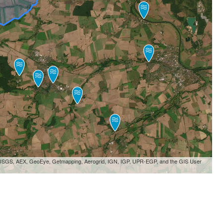
, USGS, AEX, GeoEye, Getmapping, Aerogrid, IGN, IGP, UPR-EGP, and the GIS User