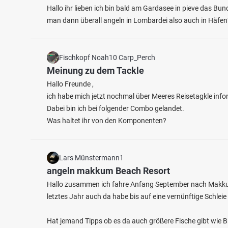
Hallo ihr lieben ich bin bald am Gardasee in pieve das B
man dann überall angeln in Lombardei also auch in Häfen
Fischkopf Noah10 Carp_Perch
Meinung zu dem Tackle
Hallo Freunde ,
4.1
921
146
ich habe mich jetzt nochmal über Meeres Reisetagkle infor
Dabei bin ich bei folgender Combo gelandet.
Was haltet ihr von den Komponenten?
Abbaufeld Elbekies II (Mühlberg)
Elbe (
Fischarten: Flussbarsch, Zander, Karpfen, Hecht,
Fischart
Brachse
Flussba
Baggersee bei 04931 Mühlberg (Elbe)
Fluss 
Lars Münstermann1
angeln makkum Beach Resort
Hallo zusammen ich fahre Anfang September nach Makkum i
letztes Jahr auch da habe bis auf eine vernünftige Schle
Hat jemand Tipps ob es da auch größere Fische gibt wie B