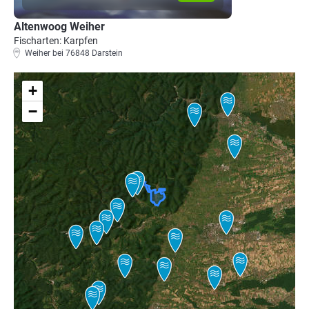
Altenwoog Weiher
Fischarten: Karpfen
Weiher bei 76848 Darstein
+
−