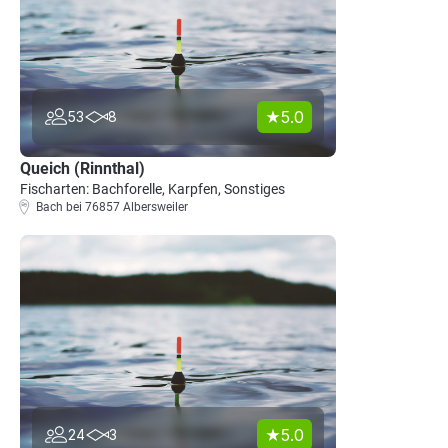
5.0
53
8
Queich (Rinnthal)
Fischarten: Bachforelle, Karpfen, Sonstiges
Bach bei 76857 Albersweiler
5.0
24
3