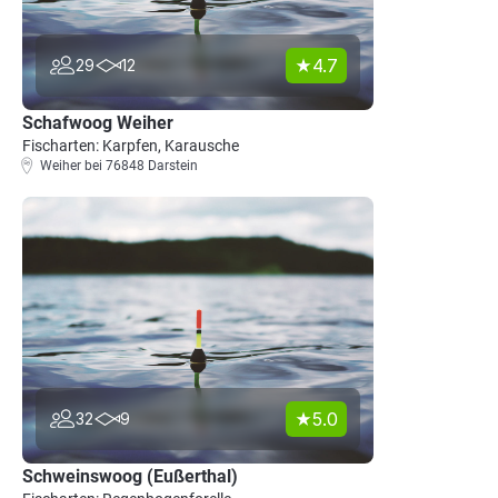
4.7
29
12
Schafwoog Weiher
Fischarten: Karpfen, Karausche
Weiher bei 76848 Darstein
5.0
32
9
Schweinswoog (Eußerthal)