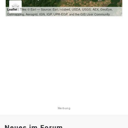
| Tiles © Esri — Source: Esri, i-cubed, USDA, USGS, AEX, GeoEye,
Leaflet
Getmapping, Aerogrid, IGN, IGP, UPR-EGP, and the GIS User Community
Werbung
Neues im Forum