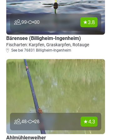
3.8
99
30
Bärensee (Billigheim-Ingenheim)
Fischarten: Karpfen, Graskarpfen, Rotauge
See bei 76831 Billigheim-Ingenheim
4.3
48
28
Ahlmühlenweiher