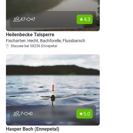
4.3
47
7
Heilenbecke Talsperre
Fischarten: Hecht, Bachforelle, Flussbarsch
Stausee bei 58256 Ennepetal
5.0
7
0
Hasper Bach (Ennepetal)