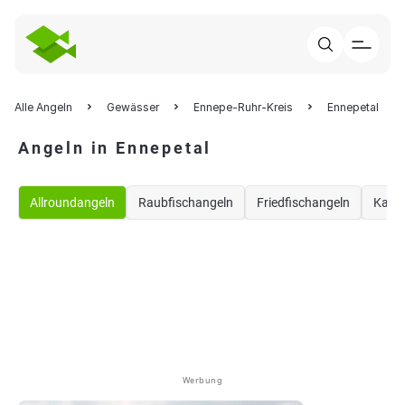
Alle Angeln
Gewässer
Ennepe-Ruhr-Kreis
Ennepetal
Angeln in Ennepetal
Allroundangeln
Raubfischangeln
Friedfischangeln
Karp
Werbung