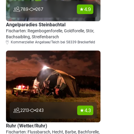
4.9
789
267
Angelparadies Steinbachtal
Fischarten: Regenbogenforelle, Goldforelle, Stör,
Bachsaibling, Streifenbarsch
Kommerzieller Angelsee/Teich bei 58339 Breckerfeld
4.3
2213
243
Ruhr (Wetter/Ruhr)
Fischarten: Flussbarsch, Hecht, Barbe, Bachforelle,