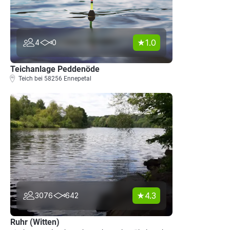
1.0
4
0
Teichanlage Peddenöde
Teich bei 58256 Ennepetal
4.3
3076
642
Ruhr (Witten)