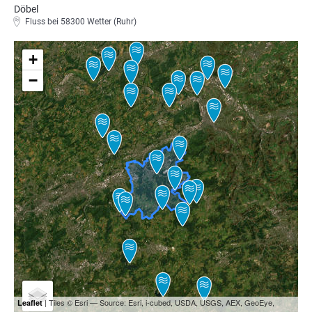
Döbel
Fluss bei 58300 Wetter (Ruhr)
+
−
| Tiles © Esri — Source: Esri, i-cubed, USDA, USGS, AEX, GeoEye,
Leaflet