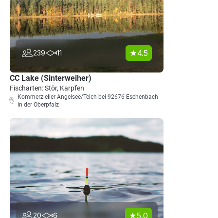
4.5
239
11
CC Lake (Sinterweiher)
Fischarten: Stör, Karpfen
Kommerzieller Angelsee/Teich bei 92676 Eschenbach
in der Oberpfalz
5.0
20
6