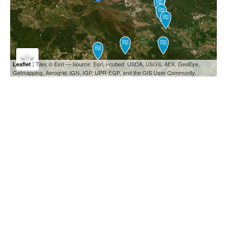
| Tiles © Esri — Source: Esri, i-cubed, USDA, USGS, AEX, GeoEye,
Leaflet
Getmapping, Aerogrid, IGN, IGP, UPR-EGP, and the GIS User Community