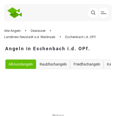
Alle Angeln
Gewässer
Landkreis Neustadt a.d. Waldnaab
Eschenbach i.d. OPf.
Angeln in Eschenbach i.d. OPf.
Allroundangeln
Raubfischangeln
Friedfischangeln
Karp
Werbung