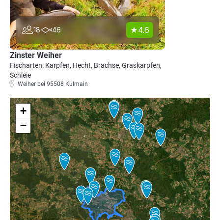
4.6
18
46
Zinster Weiher
Fischarten: Karpfen, Hecht, Brachse, Graskarpfen,
Schleie
Weiher bei 95508 Kulmain
+
−