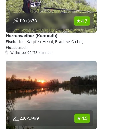
4.7
119
73
Herrenweiher (Kemnath)
Fischarten: Karpfen, Hecht, Brachse, Giebel,
Flussbarsch
Weiher bei 95478 Kemnath
4.5
220
69