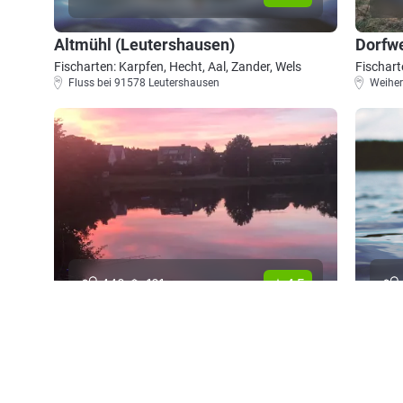
Altmühl (Leutershausen)
Dorfw
Fischarten: Karpfen, Hecht, Aal, Zander, Wels
Fischart
Fluss bei 91578 Leutershausen
Weiher
4.5
440
101
Ballheimweiher (Leutershausen)
Moosw
Fischarten: Karpfen, Wels, Brachse, Giebel, Hecht
Fischart
Weiher bei 91578 Leutershausen
Regenbo
Weiher