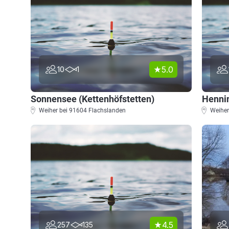
5.0
10
1
Sonnensee (Kettenhöfstetten)
Henni
Weiher bei 91604 Flachslanden
Weiher
4.5
257
135