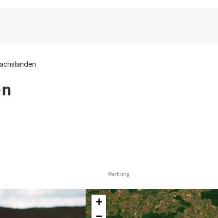
lachslanden
en
Werbung
+
−