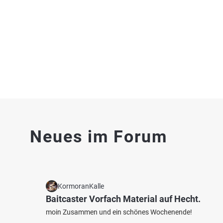
4.3
462
90
Neues im Forum
Fränkische Rezat (Ansbach)
Altmüh
Fischarten: Döbel, Karpfen, Bachforelle, Aal,
Fischart
Flussbarsch
Schleie
Fluss bei 91522 Ansbach
Fluss 
KormoranKalle
Baitcaster Vorfach Material auf Hecht.
moin Zusammen und ein schönes Wochenende!