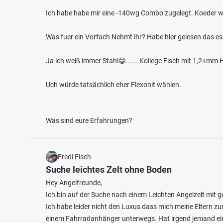
Ich habe habe mir eine -140wg Combo zugelegt. Koeder w
Was fuer ein Vorfach Nehmt ihr? Habe hier gelesen das es
4.7
25
47
Ja ich weiß immer Stahl😁...... Kollege Fisch mit 1,2+m
Bibert (Dietenhofen)
Fränki
Uch würde tatsächlich eher Flexonit wählen.
Fischarten: Bachforelle, Döbel, Aal, Flussbarsch,
Fischart
Regenbogenforelle
Flussba
Fluss bei 90599 Dietenhofen
Fluss 
Was sind eure Erfahrungen?
Fredi Fisch
Suche leichtes Zelt ohne Boden
Hey Angelfreunde,
Ich bin auf der Suche nach einem Leichten Angelzelt mit g
Ich habe leider nicht den Luxus dass mich meine Eltern zu
einem Fahrradanhänger unterwegs. Hat irgend jemand ei