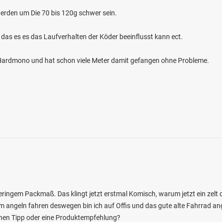
erden um Die 70 bis 120g schwer sein.
 das es es das Laufverhalten der Köder beeinflusst kann ect.
4.4
67
46
m Hardmono und hat schon viele Meter damit gefangen ohne Probleme.
sche Rezat (Lehrberg)
en: Hecht, Bachforelle, Karpfen, Zander,
rsch
bei 91611 Lehrberg
eringem Packmaß. Das klingt jetzt erstmal Komisch, warum jetzt ein zelt d
m angeln fahren deswegen bin ich auf Offis und das gute alte Fahrrad ange
nen Tipp oder eine Produktempfehlung?