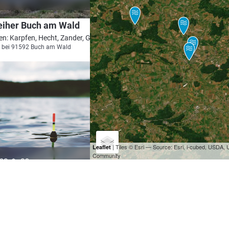
eiher Buch am Wald
en: Karpfen, Hecht, Zander, Graskarpfen
 bei 91592 Buch am Wald
| Tiles © Esri — Source: Esri, i-cubed, USDA
Leaflet
Community
4.3
29
93
eiher (Dietenhofen)
en: Karpfen, Flussbarsch, Bachforelle,
genforelle, Brachse
 bei 90599 Dietenhofen