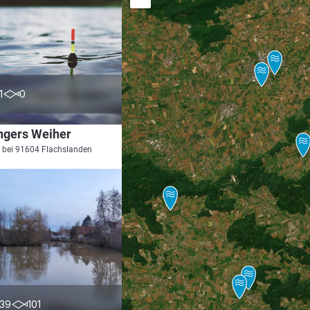
0.0
1
0
ngers Weiher
 bei 91604 Flachslanden
5.0
39
101