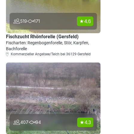
4.6
519
171
Fischzucht Rhönforelle (Gersfeld)
Fischarten: Regenbogenforelle, Stör, Karpfen,
Bachforelle
Kommerzieller Angelsee/Teich bei 36129 Gersfeld
4.3
407
94