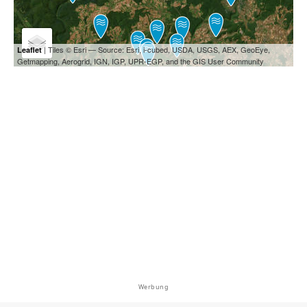
| Tiles © Esri — Source: Esri, i-cubed, USDA, USGS, AEX, GeoEye,
Leaflet
Getmapping, Aerogrid, IGN, IGP, UPR-EGP, and the GIS User Community
Werbung