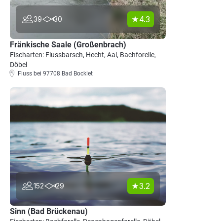
4.3
39
30
Fränkische Saale (Großenbrach)
Fischarten: Flussbarsch, Hecht, Aal, Bachforelle,
Döbel
Fluss bei 97708 Bad Bocklet
3.2
152
29
Sinn (Bad Brückenau)