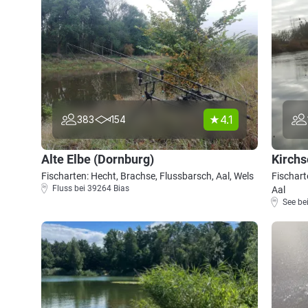
4.1
383
154
Alte Elbe (Dornburg)
Kirchs
Fischarten: Hecht, Brachse, Flussbarsch, Aal, Wels
Fischart
Fluss bei 39264 Bias
Aal
See be