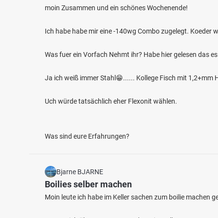
moin Zusammen und ein schönes Wochenende!
Ich habe habe mir eine -140wg Combo zugelegt. Koeder w
Was fuer ein Vorfach Nehmt ihr? Habe hier gelesen das es
Ja ich weiß immer Stahl😁...... Kollege Fisch mit 1,2+m
5.0
28
14
Uch würde tatsächlich eher Flexonit wählen.
Lübser See
Pröde
Fischarten: Hecht, Aal, Flussbarsch, Karpfen
Fischart
Was sind eure Erfahrungen?
Restwasser bei 39264 Bias
Restwa
Bjarne BJARNE
Boilies selber machen
Moin leute ich habe im Keller sachen zum boilie machen 