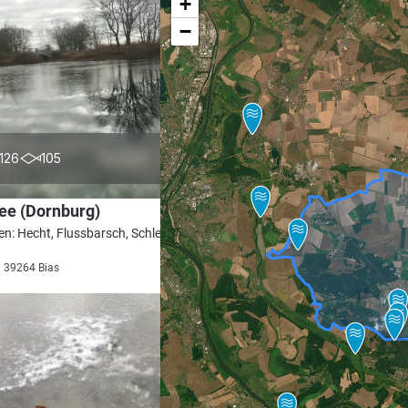
+
−
4.5
126
105
ee (Dornburg)
en: Hecht, Flussbarsch, Schleie, Karpfen,
i 39264 Bias