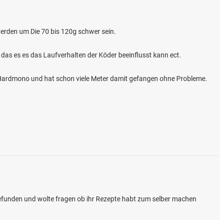
erden um Die 70 bis 120g schwer sein.
 das es es das Laufverhalten der Köder beeinflusst kann ect.
m Hardmono und hat schon viele Meter damit gefangen ohne Probleme.
4.0
22
7
ler Seen
en: Hecht
sser bei 39264 Bias
gefunden und wolte fragen ob ihr Rezepte habt zum selber machen