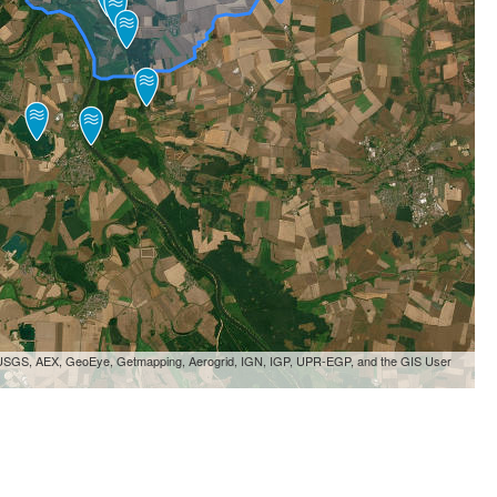
, USGS, AEX, GeoEye, Getmapping, Aerogrid, IGN, IGP, UPR-EGP, and the GIS User