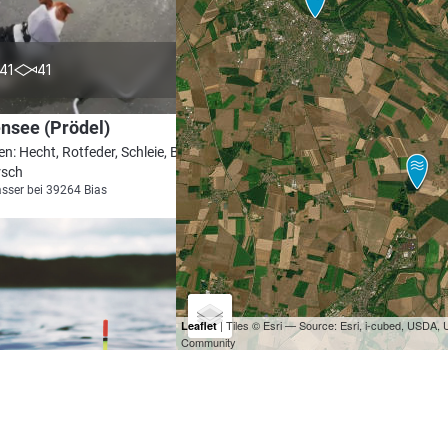
4.7
41
41
nsee (Prödel)
en: Hecht, Rotfeder, Schleie, Brachse,
rsch
sser bei 39264 Bias
| Tiles © Esri — Source: Esri, i-cubed, USDA
Leaflet
Community
3.8
36
15