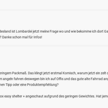
undesland ist Lombardei jetzt meine Frage wo und wie bekomme ich dort 
? Danke schon mal für Infos!
eringem Packmaß. Das klingt jetzt erstmal Komisch, warum jetzt ein zelt d
m angeln fahren deswegen bin ich auf Offis und das gute alte Fahrrad ange
nen Tipp oder eine Produktempfehlung?
Fox easy shelter + angeschaut aufgrund des geringen Gewichtes. Hat je