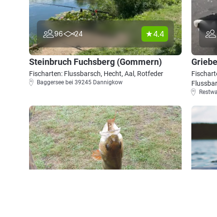
4.4
96
24
Steinbruch Fuchsberg (Gommern)
Griebe
Fischarten: Flussbarsch, Hecht, Aal, Rotfeder
Fischart
Baggersee bei 39245 Dannigkow
Flussba
Restwa
4.8
38
16