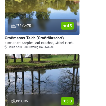
4.5
172
75
Großmanns-Teich (Großröhrsdorf)
Fischarten: Karpfen, Aal, Brachse, Giebel, Hecht
Teich bei 01900 Bretnig-Hauswalde
5.0
88
5