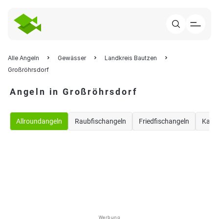
Alle Angeln
Gewässer
Landkreis Bautzen
Großröhrsdorf
Angeln in Großröhrsdorf
Allroundangeln
Raubfischangeln
Friedfischangeln
Karp
Werbung