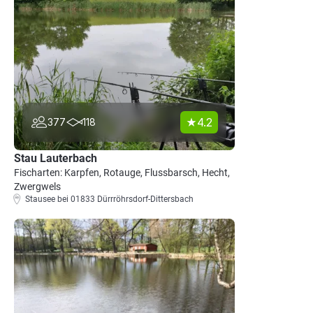
4.2
377
118
Stau Lauterbach
Fischarten: Karpfen, Rotauge, Flussbarsch, Hecht,
Zwergwels
Stausee bei 01833 Dürrröhrsdorf-Dittersbach