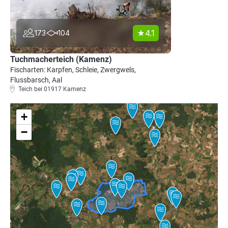
4.1
173
104
Tuchmacherteich (Kamenz)
Fischarten: Karpfen, Schleie, Zwergwels,
Flussbarsch, Aal
Teich bei 01917 Kamenz
+
−