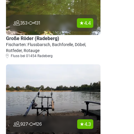
4.4
353
131
Große Röder (Radeberg)
Fischarten: Flussbarsch, Bachforelle, Döbel,
Rotfeder, Rotauge
Fluss bei 01454 Radeberg
4.3
927
126