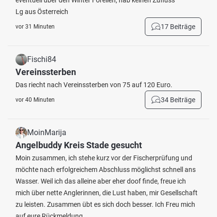
eventuell über den Winter Forellen, hab keinen Zufluss
Lg aus Österreich
17 Beiträge
vor 31 Minuten
Fischi84
Vereinssterben
Das riecht nach Vereinssterben von 75 auf 120 Euro.
34 Beiträge
vor 40 Minuten
MoinMarija
Angelbuddy Kreis Stade gesucht
Moin zusammen, ich stehe kurz vor der Fischerprüfung und
möchte nach erfolgreichem Abschluss möglichst schnell ans
Wasser. Weil ich das alleine aber eher doof finde, freue ich
mich über nette Anglerinnen, die Lust haben, mir Gesellschaft
zu leisten. Zusammen übt es sich doch besser. Ich Freu mich
auf eure Rückmeldung.