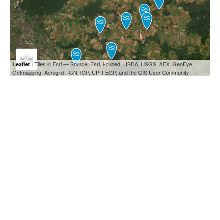
| Tiles © Esri — Source: Esri, i-cubed, USDA, USGS, AEX, GeoEye,
Leaflet
Getmapping, Aerogrid, IGN, IGP, UPR-EGP, and the GIS User Community