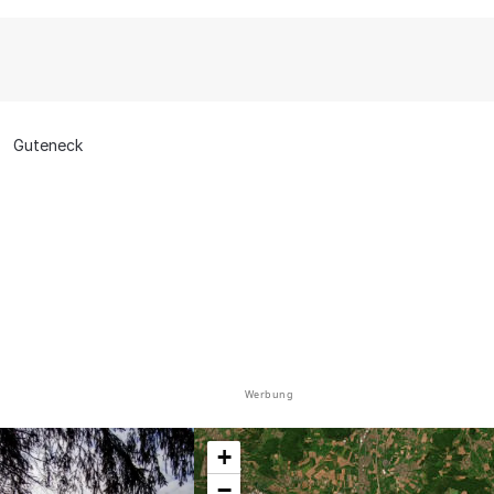
Guteneck
Werbung
+
−