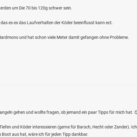
erden um Die 70 bis 120g schwer sein.
 das es es das Laufverhalten der Köder beeinflusst kann ect.
m Hardmono und hat schon viele Meter damit gefangen ohne Probleme.
4.3
338
91
(Pfreimd)
en: Hecht, Karpfen, Flussbarsch, Wels,
bei 92536 Pfreimd
geln gehen und wollte fragen, ob jemand ein paar Tipps für mich hat. 
Tiefen und Köder interessieren (gerne für Barsch, Hecht oder Zander). I
 Boot aus hat, wäre ich für jeden Tipp dankbar.