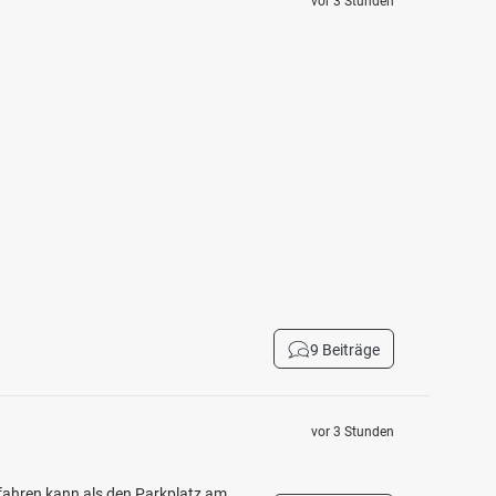
vor 3 Stunden
9 Beiträge
vor 3 Stunden
ahren kann als den Parkplatz am