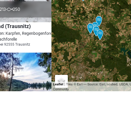
4.4
213
250
d (Trausnitz)
en: Karpfen, Regenbogenforelle, Hecht,
achforelle
bei 92555 Trausnitz
| Tiles © Esri — Source: Esri, i-cubed, USDA
Leaflet
Community
4.9
180
157
ube Eichertrath