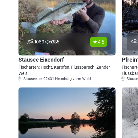
4.5
1069
385
Stausee Eixendorf
Pfreim
Fischarten: Hecht, Karpfen, Flussbarsch, Zander,
Fischart
Wels
Flussba
Stausee bei 92431 Neunburg vorm Wald
Stause