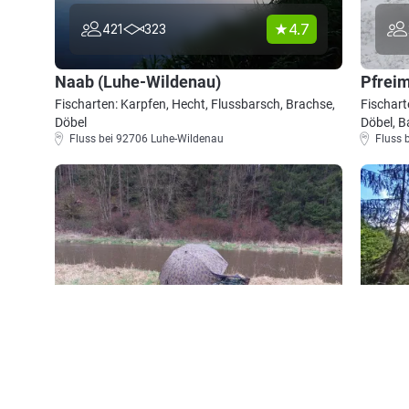
4.7
421
323
Naab (Luhe-Wildenau)
Pfreim
Fischarten: Karpfen, Hecht, Flussbarsch, Brachse,
Fischart
Döbel
Döbel, B
Fluss bei 92706 Luhe-Wildenau
Fluss 
4.6
194
158
Schwarzach (Neunburg vorm Wald)
Kiesgr