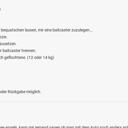
n
 bequatschen lassen, mir eine baitcaster zuzulegen….
 bzw.
 zusetzen.
 baitcaster trennen.
ch geflochtene. (12 oder 14 kg)
 oder Rückgabe möglich.
e angeln, kann mir jemand sagen ob man mit dem Auto noch anders anf