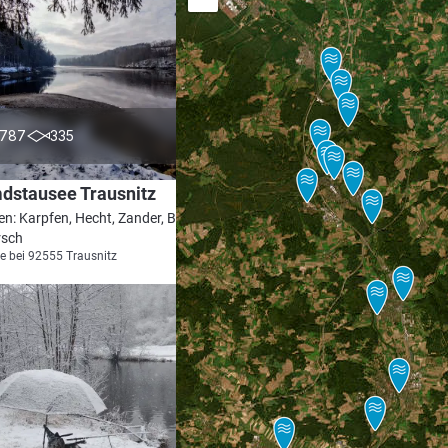
4.5
787
335
dstausee Trausnitz
en: Karpfen, Hecht, Zander, Brachse,
rsch
e bei 92555 Trausnitz