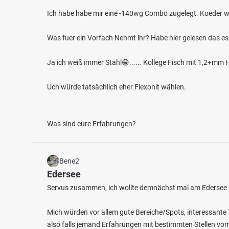
Ich habe habe mir eine -140wg Combo zugelegt. Koeder w
Was fuer ein Vorfach Nehmt ihr? Habe hier gelesen das es
Ja ich weiß immer Stahl😁...... Kollege Fisch mit 1,2+m
4.7
389
125
Uch würde tatsächlich eher Flexonit wählen.
Naab (Nabburg)
Naab 
Was sind eure Erfahrungen?
Fischarten: Karpfen, Hecht, Flussbarsch, Wels,
Fischart
Zander
Döbel
Fluss bei 92507 Nabburg
Fluss 
Bene2
Edersee
Servus zusammen, ich wollte demnächst mal am Edersee an
Mich würden vor allem gute Bereiche/Spots, interessante 
also falls jemand Erfahrungen mit bestimmten Stellen vom