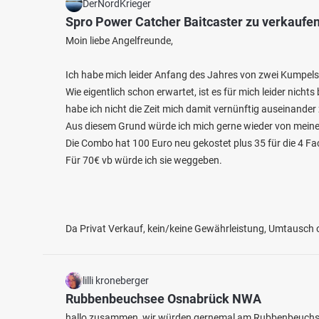
DerNordKrieger
Spro Power Catcher Baitcaster zu verkaufe
Moin liebe Angelfreunde,
Ich habe mich leider Anfang des Jahres von zwei Kumpels
Wie eigentlich schon erwartet, ist es für mich leider nichts
habe ich nicht die Zeit mich damit vernünftig auseinander
Aus diesem Grund würde ich mich gerne wieder von meiner
Die Combo hat 100 Euro neu gekostet plus 35 für die 4 Fa
Für 70€ vb würde ich sie weggeben.
Da Privat Verkauf, kein/keine Gewährleistung, Umtausch
lilli kroneberger
Rubbenbeuchsee Osnabrück NWA
hallo zusammen, wir würden gernemal am Rubbenbeuchse