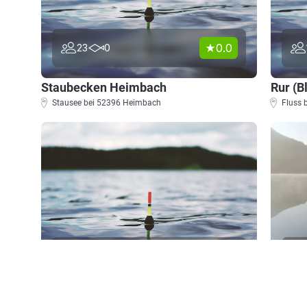
0.0
23
0
Staubecken Heimbach
Rur (B
Stausee bei 52396 Heimbach
Fluss 
0.0
11
0
Tosbecken (Heimbach)
Oberse