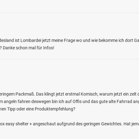
undesland ist Lombardei jetzt meine Frage wo und wie bekomme ich dort 
? Danke schon mal für Infos!
eringem Packmaß. Das klingt jetzt erstmal Komisch, warum jetzt ein zelt d
m angeln fahren deswegen bin ich auf Offis und das gute alte Fahrrad ange
nen Tipp oder eine Produktempfehlung?
Fox easy shelter + angeschaut aufgrund des geringen Gewichtes. Hat je