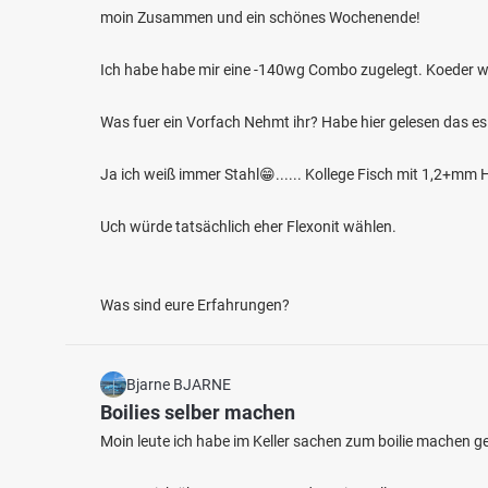
moin Zusammen und ein schönes Wochenende!
Ich habe habe mir eine -140wg Combo zugelegt. Koeder w
Was fuer ein Vorfach Nehmt ihr? Habe hier gelesen das es
Ja ich weiß immer Stahl😁...... Kollege Fisch mit 1,2+m
4.5
843
77
Uch würde tatsächlich eher Flexonit wählen.
Stausee Obermaubach
Rur (K
Fischarten: Bachforelle, Regenbogenforelle,
Fischart
Flussbarsch, Rotfeder, Seeforelle
Rotfede
Was sind eure Erfahrungen?
Stausee bei 52372 Kreuzau
Fluss 
Bjarne BJARNE
Boilies selber machen
Moin leute ich habe im Keller sachen zum boilie machen 