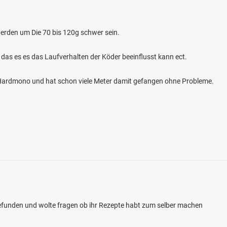
erden um Die 70 bis 120g schwer sein.
 das es es das Laufverhalten der Köder beeinflusst kann ect.
m Hardmono und hat schon viele Meter damit gefangen ohne Probleme.
4.8
154
52
reuzau)
en: Bachforelle, Regenbogenforelle, Äsche,
r
bei 52372 Kreuzau
gefunden und wolte fragen ob ihr Rezepte habt zum selber machen