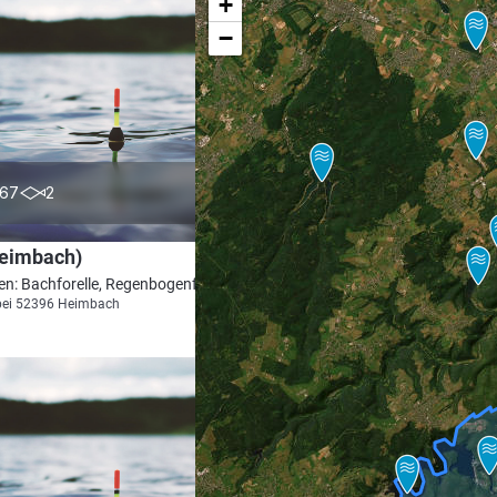
+
−
5.0
67
2
Heimbach)
en: Bachforelle, Regenbogenforelle
bei 52396 Heimbach