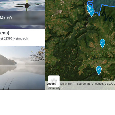
0.0
14
0
lens)
bei 52396 Heimbach
| Tiles © Esri — Source: Esri, i-cubed, USDA
Leaflet
Community
4.5
903
149
e (Rurtalsperre)