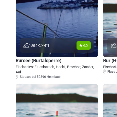
4.2
1684
411
Rursee (Rurtalsperre)
Rur (
Fischarten: Flussbarsch, Hecht, Brachse, Zander,
Fischart
Fluss 
Aal
Stausee bei 52396 Heimbach