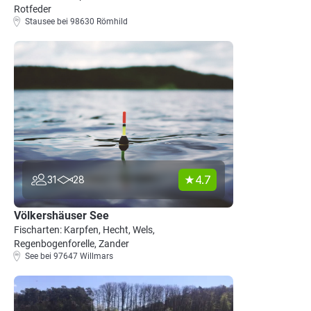
Rotfeder
Stausee bei 98630 Römhild
4.7
31
28
Völkershäuser See
Fischarten: Karpfen, Hecht, Wels,
Regenbogenforelle, Zander
See bei 97647 Willmars