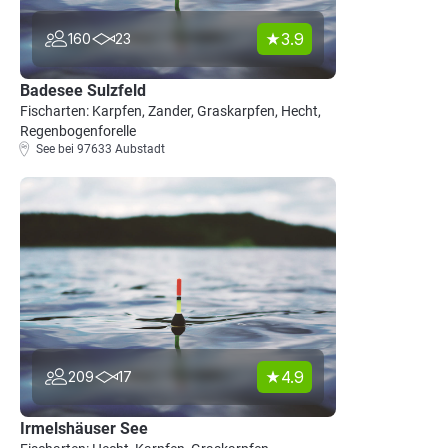
3.9
160
23
Badesee Sulzfeld
Fischarten: Karpfen, Zander, Graskarpfen, Hecht,
Regenbogenforelle
See bei 97633 Aubstadt
4.9
209
17
Irmelshäuser See