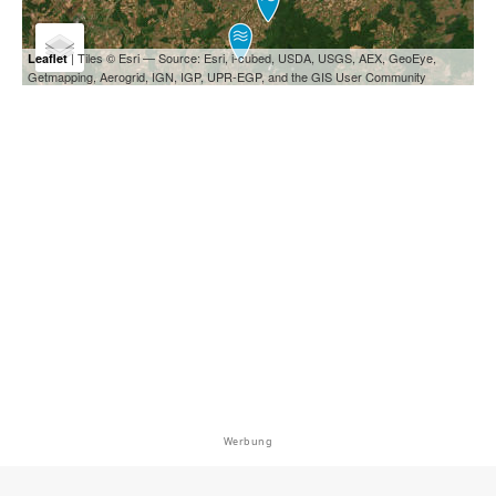
| Tiles © Esri — Source: Esri, i-cubed, USDA, USGS, AEX, GeoEye,
Leaflet
Getmapping, Aerogrid, IGN, IGP, UPR-EGP, and the GIS User Community
Werbung