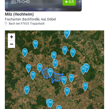
4.6
75
13
Milz (Hochheim)
Fischarten: Bachforelle, Aal, Döbel
Bach bei 97633 Trappstadt
+
−