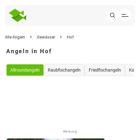
Alle Angeln
Gewässer
Hof
Angeln in Hof
Allroundangeln
Raubfischangeln
Friedfischangeln
Karp
Werbung