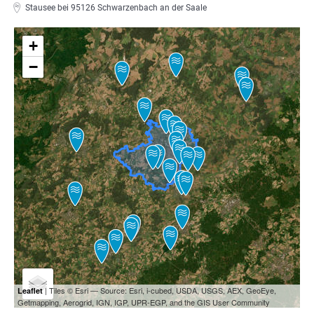
Stausee bei 95126 Schwarzenbach an der Saale
+
−
| Tiles © Esri — Source: Esri, i-cubed, USDA, USGS, AEX, GeoEye,
Leaflet
Getmapping, Aerogrid, IGN, IGP, UPR-EGP, and the GIS User Community