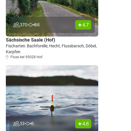
4.7
370
86
Sächsische Saale (Hof)
Fischarten: Bachforelle, Hecht, Flussbarsch, Döbel,
Karpfen
Fluss bei 95028 Hof
4.6
33
5