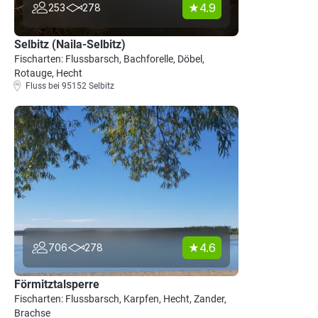
4.9
253
278
Selbitz (Naila-Selbitz)
Fischarten: Flussbarsch, Bachforelle, Döbel,
Rotauge, Hecht
Fluss bei 95152 Selbitz
4.6
706
278
Förmitztalsperre
Fischarten: Flussbarsch, Karpfen, Hecht, Zander,
Brachse