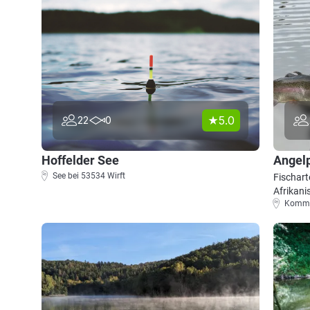
5.0
22
0
Hoffelder See
Angel
See bei 53534 Wirft
Fischart
Afrikani
Kommer