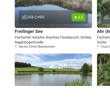
4.0
558
101
Freilinger See
Ahr (I
Fischarten: Karpfen, Brachse, Flussbarsch, Schleie,
Fischart
Regenbogenforelle
Äsche
See bei 53945 Blankenheim
Fluss 
5.0
60
79