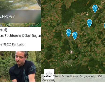
5.0
214
87
nsul)
en: Bachforelle, Döbel, Regenbogenforelle,
bei 53520 Dankerath
| Tiles © Esri — Source: Esri, i-cubed, USDA
Leaflet
Community
4.4
166
72