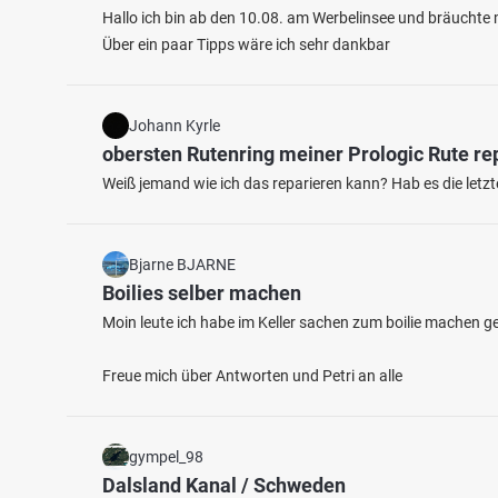
Hallo ich bin ab den 10.08. am Werbelinsee und bräuchte m
Über ein paar Tipps wäre ich sehr dankbar
Johann Kyrle
obersten Rutenring meiner Prologic Rute re
Weiß jemand wie ich das reparieren kann? Hab es die letz
3.3
54
22
Bjarne BJARNE
Lieser (Daun)
Boilies selber machen
Dockw
Fischarten: Bachforelle, Flussbarsch
Fischart
Moin leute ich habe im Keller sachen zum boilie machen 
Fluss bei 54550 Daun
Brachse
Kommer
Freue mich über Antworten und Petri an alle
gympel_98
Dalsland Kanal / Schweden