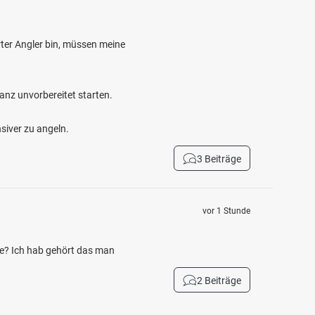
ter Angler bin, müssen meine
anz unvorbereitet starten.
siver zu angeln.
3 Beiträge
vor 1 Stunde
e? Ich hab gehört das man
2 Beiträge