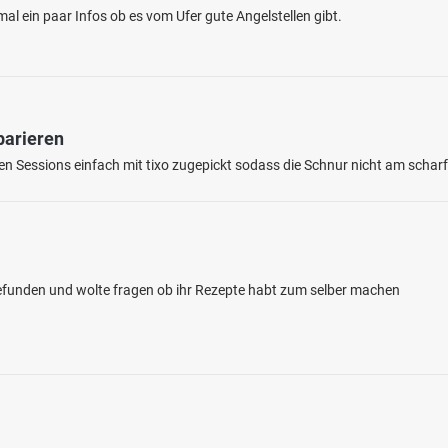
al ein paar Infos ob es vom Ufer gute Angelstellen gibt.
parieren
ten Sessions einfach mit tixo zugepickt sodass die Schnur nicht am schar
4.8
21
16
eiler Mühle
en: Rotauge, Flussbarsch, Karpfen,
gefunden und wolte fragen ob ihr Rezepte habt zum selber machen
, Hecht
zieller Angelsee/Teich bei 54552 Beinhausen