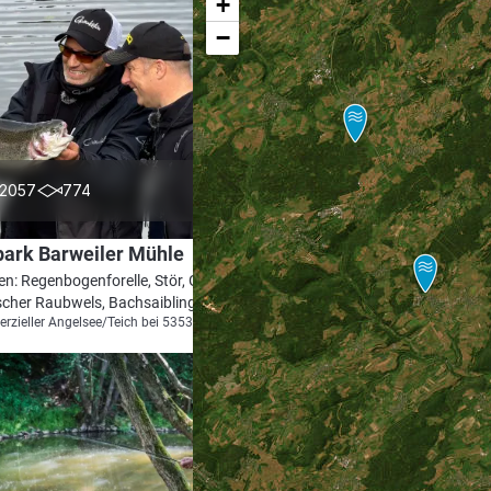
+
−
4.2
2057
774
park Barweiler Mühle
en: Regenbogenforelle, Stör, Goldforelle,
scher Raubwels, Bachsaibling
zieller Angelsee/Teich bei 53534 Barweiler