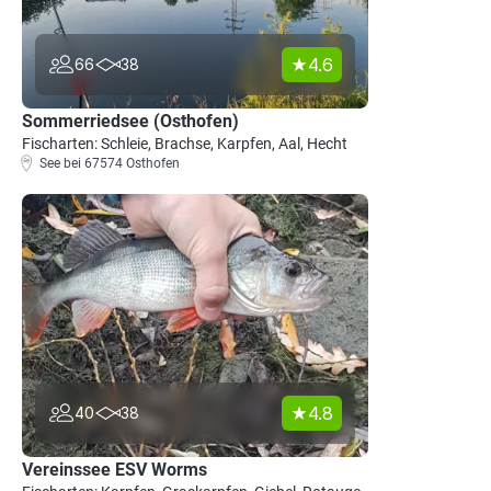
4.6
66
38
Sommerriedsee (Osthofen)
Fischarten: Schleie, Brachse, Karpfen, Aal, Hecht
See bei 67574 Osthofen
4.8
40
38
Vereinssee ESV Worms