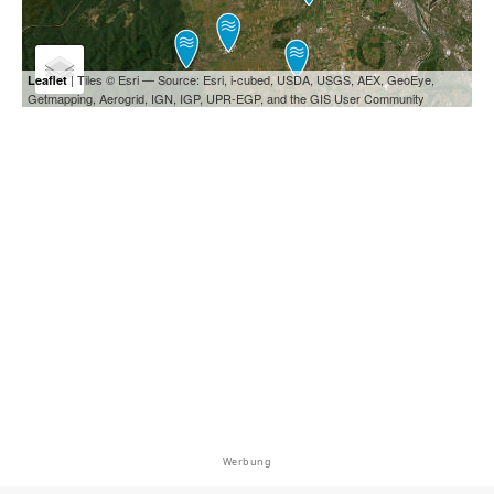
| Tiles © Esri — Source: Esri, i-cubed, USDA, USGS, AEX, GeoEye,
Leaflet
Getmapping, Aerogrid, IGN, IGP, UPR-EGP, and the GIS User Community
Werbung