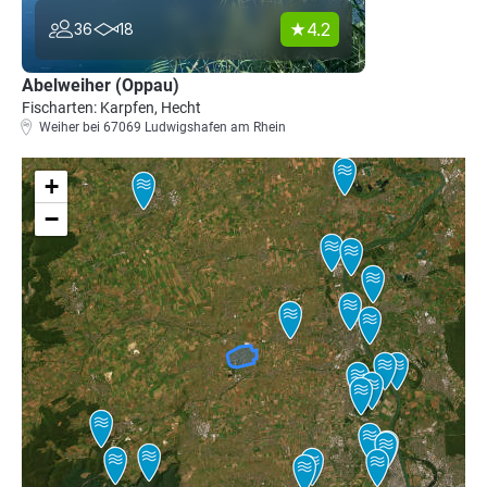
4.2
36
18
Abelweiher (Oppau)
Fischarten: Karpfen, Hecht
Weiher bei 67069 Ludwigshafen am Rhein
+
−