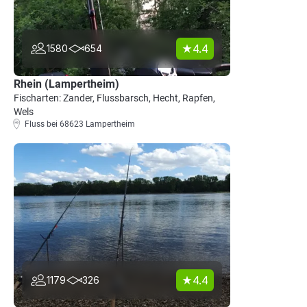
4.4
1580
654
Rhein (Lampertheim)
Fischarten: Zander, Flussbarsch, Hecht, Rapfen,
Wels
Fluss bei 68623 Lampertheim
4.4
1179
326