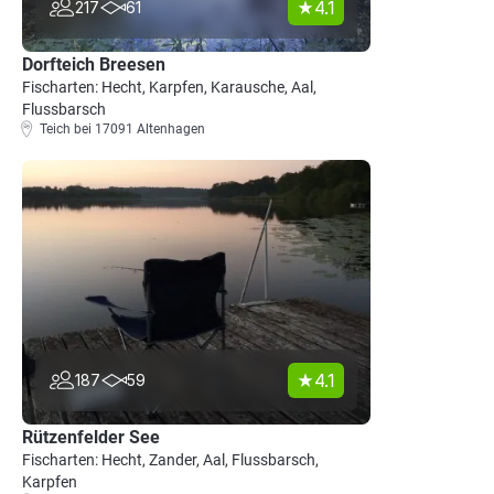
4.1
217
61
Dorfteich Breesen
Fischarten: Hecht, Karpfen, Karausche, Aal,
Flussbarsch
Teich bei 17091 Altenhagen
4.1
187
59
Rützenfelder See
Fischarten: Hecht, Zander, Aal, Flussbarsch,
Karpfen