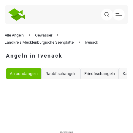
Alle Angeln
Gewässer
Landkreis Mecklenburgische Seenplatte
Ivenack
Angeln in Ivenack
Allroundangeln
Raubfischangeln
Friedfischangeln
Karp
Werbung