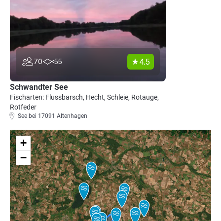
4.5
70
55
Schwandter See
Fischarten: Flussbarsch, Hecht, Schleie, Rotauge,
Rotfeder
See bei 17091 Altenhagen
+
−