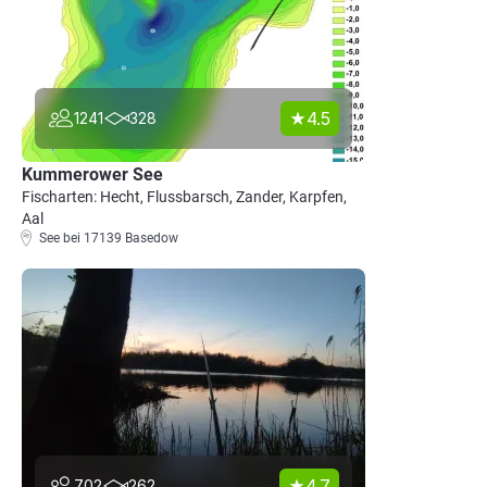
4.5
1241
328
Kummerower See
Fischarten: Hecht, Flussbarsch, Zander, Karpfen,
Aal
See bei 17139 Basedow
4.7
702
262