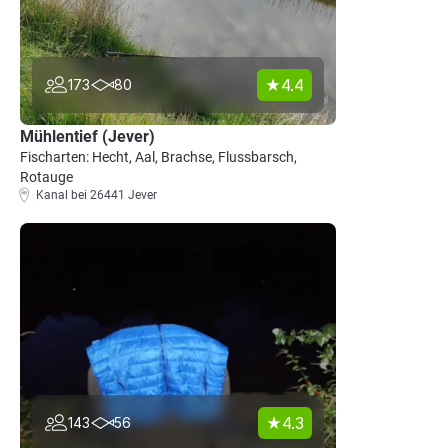
4.4
173
80
Mühlentief (Jever)
Fischarten: Hecht, Aal, Brachse, Flussbarsch,
Rotauge
Kanal bei 26441 Jever
4.3
143
56