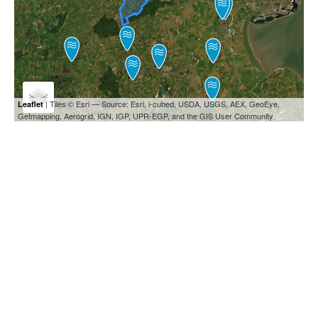
| Tiles © Esri — Source: Esri, i-cubed, USDA, USGS, AEX, GeoEye,
Leaflet
Getmapping, Aerogrid, IGN, IGP, UPR-EGP, and the GIS User Community