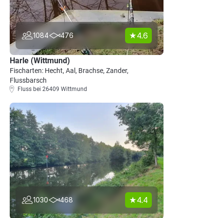
4.6
1084
476
Harle (Wittmund)
Fischarten: Hecht, Aal, Brachse, Zander,
Flussbarsch
Fluss bei 26409 Wittmund
4.4
1030
468