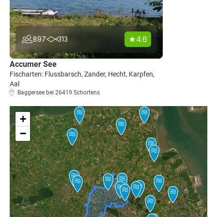
4.6
897
313
Accumer See
Fischarten: Flussbarsch, Zander, Hecht, Karpfen,
Aal
Baggersee bei 26419 Schortens
+
−