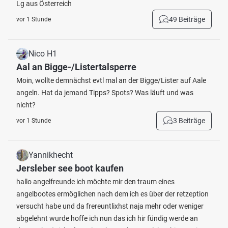
Lg aus Österreich
49 Beiträge
vor 1 Stunde
Nico H1
Aal an Bigge-/Listertalsperre
Moin, wollte demnächst evtl mal an der Bigge/Lister auf Aale
angeln. Hat da jemand Tipps? Spots? Was läuft und was
nicht?
3 Beiträge
vor 1 Stunde
Yannikhecht
Jersleber see boot kaufen
hallo angelfreunde ich möchte mir den traum eines
angelbootes ermöglichen nach dem ich es über der retzeption
versucht habe und da frereuntlixhst naja mehr oder weniger
abgelehnt wurde hoffe ich nun das ich hir fündig werde an