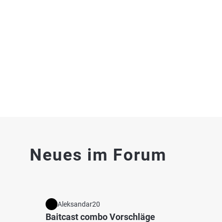
Mainkleiner See (Mainroth)
Main (
Fischarten: Karpfen, Hecht, Brachse, Schleie, Wels
Fischart
Baggersee bei 96224 Burgkunstadt
Zander
Fluss 
4.4
161
76
Neues im Forum
Ortswiesensee (Lichtenfels)
Haßla
Fischarten: Karpfen, Brachse, Hecht, Flussbarsch,
Fischart
Schleie
Äsche, 
Baggersee bei 96215 Lichtenfels
Bach b
Aleksandar20
Baitcast combo Vorschläge