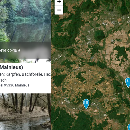
+
−
4.3
414
169
Mainleus)
en: Karpfen, Bachforelle, Hecht, Döbel,
rsch
bei 95336 Mainleus