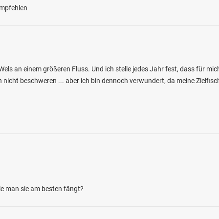
 empfehlen
Wels an einem größeren Fluss. Und ich stelle jedes Jahr fest, dass für mi
nicht beschweren ... aber ich bin dennoch verwundert, da meine Zielfisch
4.6
271
52
ch (Mitwitz)
en: Bachforelle, Karpfen, Schleie, Döbel, Aal
bei 96268 Mitwitz
ie man sie am besten fängt?