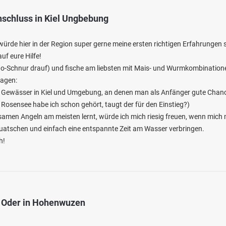
nschluss in Kiel Ungbebung
ürde hier in der Region super gerne meine ersten richtigen Erfahrungen
uf eure Hilfe!
ono-Schnur drauf) und fische am liebsten mit Mais- und Wurmkombination
ragen:
für Gewässer in Kiel und Umgebung, an denen man als Anfänger gute Chan
 Rosensee habe ich schon gehört, taugt der für den Einstieg?)
men Angeln am meisten lernt, würde ich mich riesig freuen, wenn mich
quatschen und einfach eine entspannte Zeit am Wasser verbringen.
h!
r Oder in Hohenwuzen