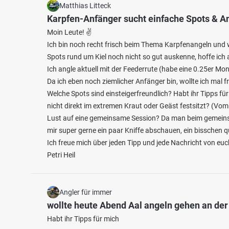
Matthias Litteck
Karpfen-Anfänger sucht einfache Spots & A
Moin Leute! ✌️
Ich bin noch recht frisch beim Thema Karpfenangeln und w
Spots rund um Kiel noch nicht so gut auskenne, hoffe ich a
Ich angle aktuell mit der Feederrute (habe eine 0.25er M
Da ich eben noch ziemlicher Anfänger bin, wollte ich mal f
Welche Spots sind einsteigerfreundlich? Habt ihr Tipps 
nicht direkt im extremen Kraut oder Geäst festsitzt? (Vom
Lust auf eine gemeinsame Session? Da man beim gemeinsa
mir super gerne ein paar Kniffe abschauen, ein bisschen 
Ich freue mich über jeden Tipp und jede Nachricht von euc
Petri Heil
Angler für immer
wollte heute Abend Aal angeln gehen an de
Habt ihr Tipps für mich