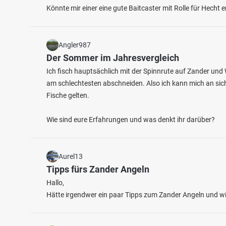
Könnte mir einer eine gute Baitcaster mit Rolle für Hecht
Angler987
Der Sommer im Jahresvergleich
Ich fisch hauptsächlich mit der Spinnrute auf Zander und 
am schlechtesten abschneiden. Also ich kann mich an sich 
4.6
190
58
Fische gelten.
Wie sind eure Erfahrungen und was denkt ihr darüber?
Teichanlage Birkach
Steina
Fischarten: Karpfen, Schleie, Hecht, Giebel,
Fischart
Fluss 
Rotfeder
Teich bei 96317 Kronach
Aurel13
Tipps fürs Zander Angeln
Hallo,
Hätte irgendwer ein paar Tipps zum Zander Angeln und w