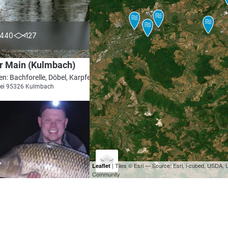
4.2
440
127
r Main (Kulmbach)
en: Bachforelle, Döbel, Karpfen, Hecht, Aal
bei 95326 Kulmbach
| Tiles © Esri — Source: Esri, i-cubed, USDA
Leaflet
Community
4.4
419
79