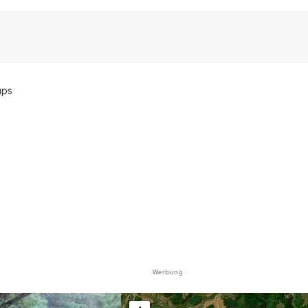
üps
Werbung