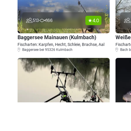
4.0
513
166
Baggersee Mainauen (Kulmbach)
Weiße
Fischarten: Karpfen, Hecht, Schleie, Brachse, Aal
Fischart
Baggersee bei 95326 Kulmbach
Bach 
4.7
242
104