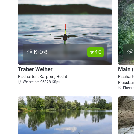
4.0
19
6
Traber Weiher
Main (
Fischarten: Karpfen, Hecht
Fischart
Weiher bei 96328 Küps
Flussba
Fluss 