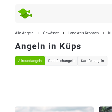
Alle Angeln
Gewässer
Landkreis Kronach
K
Angeln in Küps
Allroundangeln
Raubfischangeln
Karpfenangeln