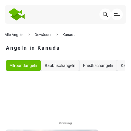
Alle Angeln
Gewässer
Kanada
Angeln in Kanada
Allroundangeln
Raubfischangeln
Friedfischangeln
Karp
Werbung