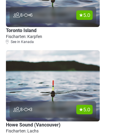
5.0
8
6
Toronto Island
Fischarten: Karpfen
See in Kanada
5.0
8
3
Howe Sound (Vancouver)
Fischarten: Lachs