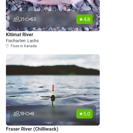
4.8
21
53
Kitimat River
Fischarten: Lachs
Fluss in Kanada
5.0
19
9
Fraser River (Chilliwack)