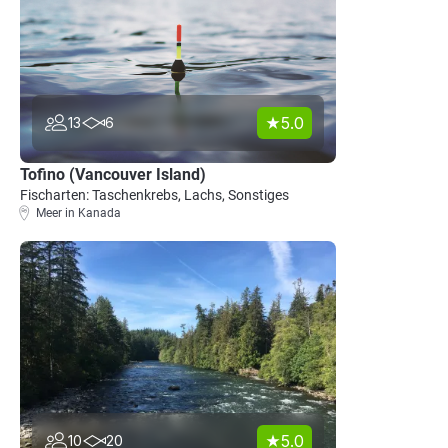
5.0
13
6
Tofino (Vancouver Island)
Fischarten: Taschenkrebs, Lachs, Sonstiges
Meer in Kanada
5.0
10
20