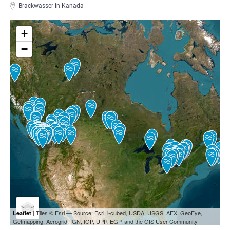
Brackwasser in Kanada
+
−
| Tiles © Esri — Source: Esri, i-cubed, USDA, USGS, AEX, GeoEye,
Leaflet
Getmapping, Aerogrid, IGN, IGP, UPR-EGP, and the GIS User Community