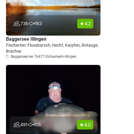
4.2
738
163
Baggersee Illingen
Fischarten: Flussbarsch, Hecht, Karpfen, Rotauge,
Brachse
Baggersee bei 76477 Elchesheim-Illingen
4.0
491
105