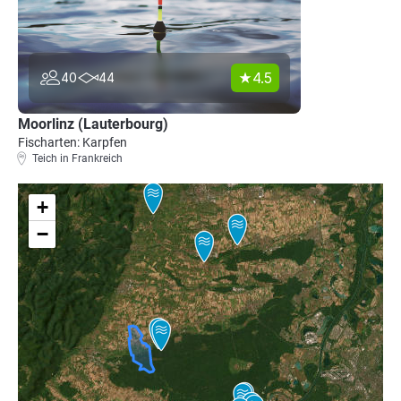
4.5
40
44
Moorlinz (Lauterbourg)
Fischarten: Karpfen
Teich in Frankreich
+
−