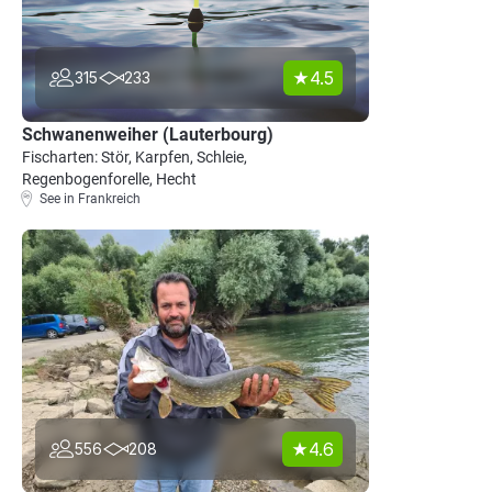
4.5
315
233
Schwanenweiher (Lauterbourg)
Fischarten: Stör, Karpfen, Schleie,
Regenbogenforelle, Hecht
See in Frankreich
4.6
556
208