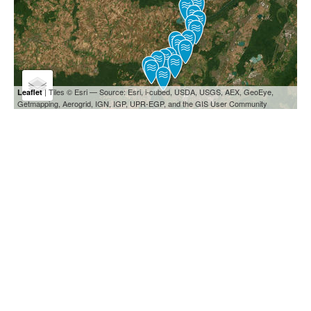
| Tiles © Esri — Source: Esri, i-cubed, USDA, USGS, AEX, GeoEye,
Leaflet
Getmapping, Aerogrid, IGN, IGP, UPR-EGP, and the GIS User Community