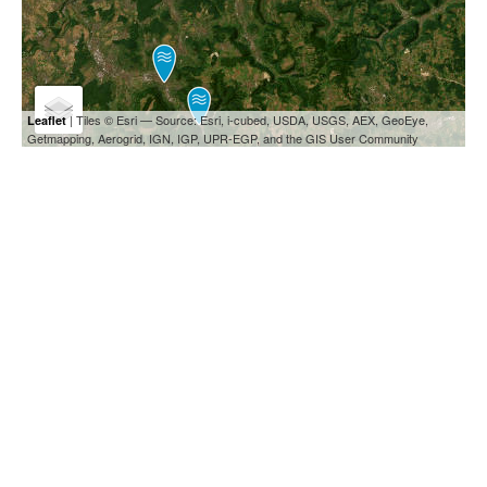
| Tiles © Esri — Source: Esri, i-cubed, USDA, USGS, AEX, GeoEye,
Leaflet
Getmapping, Aerogrid, IGN, IGP, UPR-EGP, and the GIS User Community