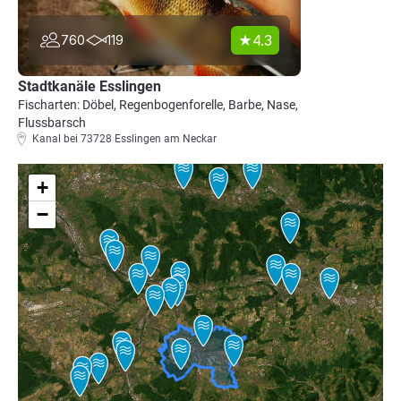
4.3
760
119
Stadtkanäle Esslingen
Fischarten: Döbel, Regenbogenforelle, Barbe, Nase,
Flussbarsch
Kanal bei 73728 Esslingen am Neckar
+
−