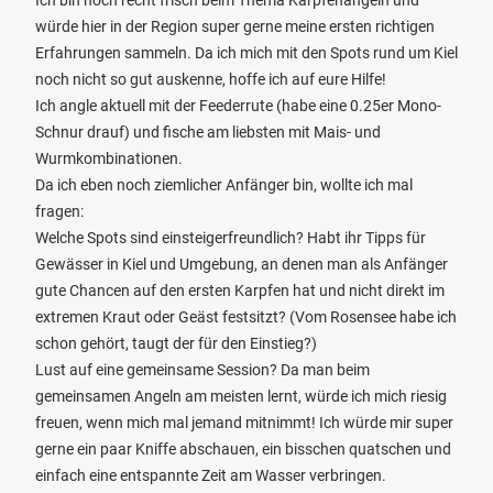
Ich bin noch recht frisch beim Thema Karpfenangeln und
würde hier in der Region super gerne meine ersten richtigen
Erfahrungen sammeln. Da ich mich mit den Spots rund um Kiel
noch nicht so gut auskenne, hoffe ich auf eure Hilfe!
Ich angle aktuell mit der Feederrute (habe eine 0.25er Mono-
Schnur drauf) und fische am liebsten mit Mais- und
Wurmkombinationen.
Da ich eben noch ziemlicher Anfänger bin, wollte ich mal
fragen:
Welche Spots sind einsteigerfreundlich? Habt ihr Tipps für
Gewässer in Kiel und Umgebung, an denen man als Anfänger
gute Chancen auf den ersten Karpfen hat und nicht direkt im
extremen Kraut oder Geäst festsitzt? (Vom Rosensee habe ich
schon gehört, taugt der für den Einstieg?)
Lust auf eine gemeinsame Session? Da man beim
gemeinsamen Angeln am meisten lernt, würde ich mich riesig
freuen, wenn mich mal jemand mitnimmt! Ich würde mir super
gerne ein paar Kniffe abschauen, ein bisschen quatschen und
einfach eine entspannte Zeit am Wasser verbringen.