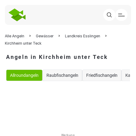
Alle Angeln
Gewässer
Landkreis Esslingen
Kirchheim unter Teck
Angeln in Kirchheim unter Teck
Allroundangeln
Raubfischangeln
Friedfischangeln
Karp
Werbung