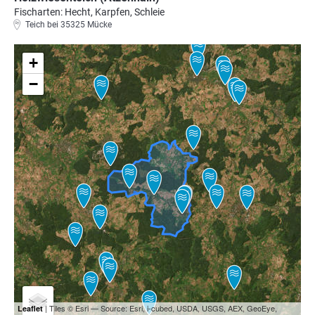
Fischarten: Hecht, Karpfen, Schleie
Teich bei 35325 Mücke
+
−
| Tiles © Esri — Source: Esri, i-cubed, USDA, USGS, AEX, GeoEye,
Leaflet