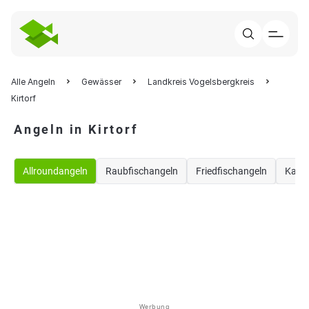
Alle Angeln
Gewässer
Landkreis Vogelsbergkreis
Kirtorf
Angeln in Kirtorf
Allroundangeln
Raubfischangeln
Friedfischangeln
Karp
Werbung