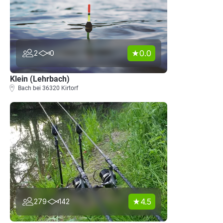
0.0
2
0
Klein (Lehrbach)
Bach bei 36320 Kirtorf
4.5
279
142