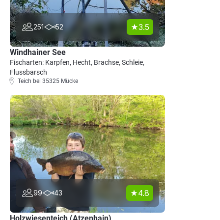
3.5
251
52
Windhainer See
Fischarten: Karpfen, Hecht, Brachse, Schleie,
Flussbarsch
Teich bei 35325 Mücke
4.8
99
43
Holzwiesenteich (Atzenhain)