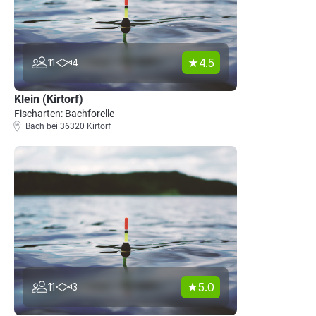
4.5
11
4
Klein (Kirtorf)
Fischarten: Bachforelle
Bach bei 36320 Kirtorf
5.0
11
3