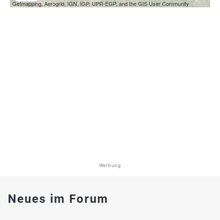
Getmapping, Aerogrid, IGN, IGP, UPR-EGP, and the GIS User Community
Werbung
Neues im Forum