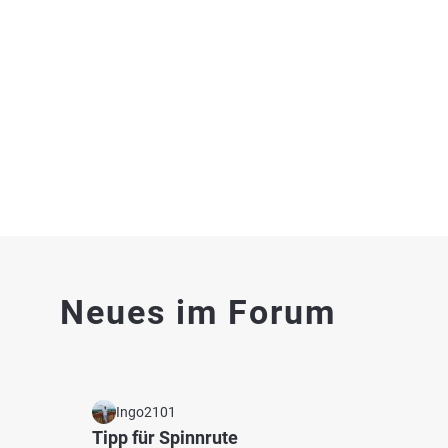
Kalflak (Emmericher Eyland)
Kellen
Fischarten: Hecht, Brachse, Karpfen
Fischart
Bach bei 47533 Kleve
Altarm
4.3
56
23
Neues im Forum
Baggerseen Ziegelstraße (Rindern)
Naturp
Fischarten: Hecht, Schleie, Brachse, Flussbarsch,
Fischart
See be
Zander
Baggersee bei 47533 Kleve
Ingo2101
Tipp für Spinnrute