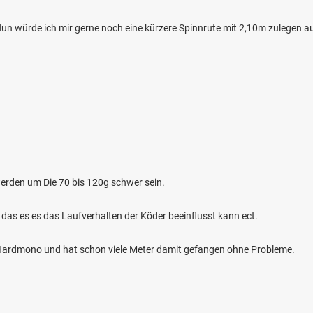
n würde ich mir gerne noch eine kürzere Spinnrute mit 2,10m zulegen au
0.0
40
4
er Loch
erden um Die 70 bis 120g schwer sein.
en: Karpfen
bei 47533 Kleve
 das es es das Laufverhalten der Köder beeinflusst kann ect.
m Hardmono und hat schon viele Meter damit gefangen ohne Probleme.