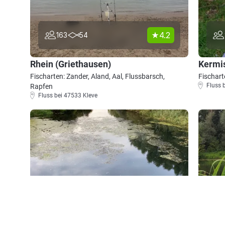
4.2
163
54
Rhein (Griethausen)
Kermis
Fischarten: Zander, Aland, Aal, Flussbarsch,
Fischart
Fluss 
Rapfen
Fluss bei 47533 Kleve
4.8
79
15