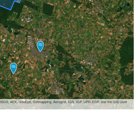
, USGS, AEX, GeoEye, Getmapping, Aerogrid, IGN, IGP, UPR-EGP, and the GIS User