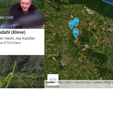
4.2
86
15
dahl (Kleve)
en: Hecht, Aal, Karpfen
bei 47533 Kleve
| Tiles © Esri — Source: Esri, i-cubed, USDA
Leaflet
Community
4.8
58
22