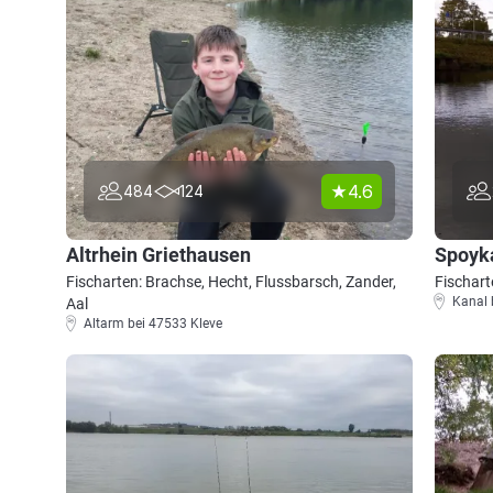
4.6
484
124
Altrhein Griethausen
Spoyka
Fischarten: Brachse, Hecht, Flussbarsch, Zander,
Fischart
Kanal 
Aal
Altarm bei 47533 Kleve