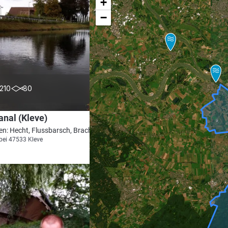
+
−
4.7
210
80
nal (Kleve)
en: Hecht, Flussbarsch, Brachse, Aal
bei 47533 Kleve