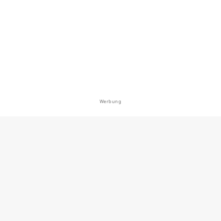
er Altrhein
en: Brachse, Zander, Rotfeder
 bei 47533 Kleve
Werbung
5.0
45
9
ark (Kellen)
en: Hecht
i 47533 Kleve