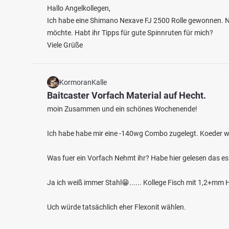
Hallo Angelkollegen,
Ich habe eine Shimano Nexave FJ 2500 Rolle gewonnen. Nu
möchte. Habt ihr Tipps für gute Spinnruten für mich?
Viele Grüße
KormoranKalle
Baitcaster Vorfach Material auf Hecht.
4.0
42
9
moin Zusammen und ein schönes Wochenende!
Nellewardgen (Rindern)
Spyck
Ich habe habe mir eine -140wg Combo zugelegt. Koeder w
Fischarten: Hecht, Flussbarsch
Fischart
See bei 47533 Kleve
Teich 
Was fuer ein Vorfach Nehmt ihr? Habe hier gelesen das es
Ja ich weiß immer Stahl😁...... Kollege Fisch mit 1,2+m
Uch würde tatsächlich eher Flexonit wählen.