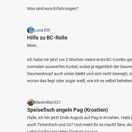
Was sind eure Erfahrungen?
Luca Eth
Hilfe zu BC-Rolle
Moin,
ich habe mir jetzt vor 2 Wochen meine erste BC-Combo gek
normalen auswerfen Kurbel, wobei ja eigentlich der Daumen
Daumenknopf auch unten bleibt und sich nicht bewegt), e
woran das liegt oder sogar weiß, wie ich es selbst behebe
Maximilian321
Speisefisch angeln Pag (Kroatien)
Hallo, ich bin jetzt Ende August auf Pag in Kroatien. Habt 
auch Tintenfisch und Co? Und meint ihr es macht Sinn, do
Liebe Grüße und vielen Dank im Voraus