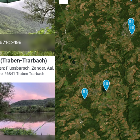
4.0
671
199
(Traben-Trarbach)
en: Flussbarsch, Zander, Aal, Döbel, Hecht
bei 56841 Traben-Trarbach