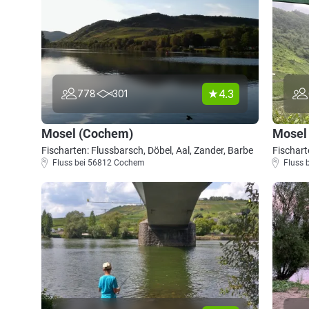
4.3
778
301
Mosel (Cochem)
Mosel 
Fischarten: Flussbarsch, Döbel, Aal, Zander, Barbe
Fischart
Fluss bei 56812 Cochem
Fluss 