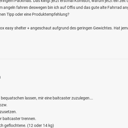
eringem Packmaß. Das klingt jetzt erstmal Komisch, warum jetzt ein zelt d
m angeln fahren deswegen bin ich auf Offis und das gute alte Fahrrad ange
nen Tipp oder eine Produktempfehlung?
Fox easy shelter + angeschaut aufgrund des geringen Gewichtes. Hat je
4.8
254
76
(Klotten)
en: Flussbarsch, Zander, Aal, Döbel, Wels
bei 56818 Klotten
n
 bequatschen lassen, mir eine baitcaster zuzulegen….
 bzw.
 zusetzen.
 baitcaster trennen.
ch geflochtene. (12 oder 14 kg)