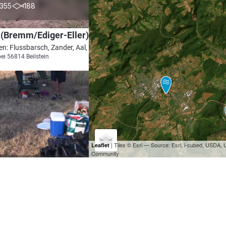
4.6
355
188
(Bremm/Ediger-Eller)
en: Flussbarsch, Zander, Aal, Döbel, Wels
bei 56814 Beilstein
| Tiles © Esri — Source: Esri, i-cubed, USDA
Leaflet
Community
4.3
483
136
(Zeltingen-Rachtig)
en: Flussbarsch, Zander, Aal, Wels,
mund-Grundel