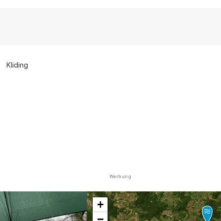
Kliding
Werbung
+
−