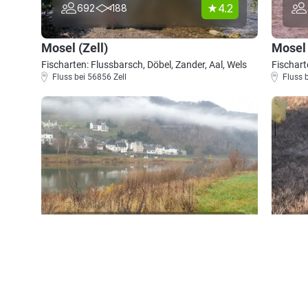
4.2
692
188
Mosel (Zell)
Mosel 
Fischarten: Flussbarsch, Döbel, Zander, Aal, Wels
Fischart
Fluss bei 56856 Zell
Fluss 
4.2
545
174
Mosel (Enkirch)
Mosel 
Fischarten: Flussbarsch, Zander, Döbel, Wels,
Fischart
Rapfen
Schwarz