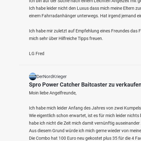
Ich bin auf der Suche nach einem Leichten Angelzelt mit g
Ich habe leider nicht den Luxus dass mich meine Eltern zu
einem Fahrradanhänger unterwegs. Hat irgend jemand ei
Ich habe mir zuletzt auf Empfehlung eines Freundes das 
mich sehr über Hilfreiche Tipps freuen.
4.4
421
78
LG Fred
Mosel (Bullay-St. Aldegund)
Mosel 
Fischarten: Flussbarsch, Zander, Döbel, Aal, Rapfen
Fischart
Fluss bei 56859 Alf
Fluss 
DerNordKrieger
Spro Power Catcher Baitcaster zu verkaufe
Moin liebe Angelfreunde,
Ich habe mich leider Anfang des Jahres von zwei Kumpels
Wie eigentlich schon erwartet, ist es für mich leider nichts
habe ich nicht die Zeit mich damit vernünftig auseinander
Aus diesem Grund würde ich mich gerne wieder von meiner
Die Combo hat 100 Euro neu gekostet plus 35 für die 4 Fa