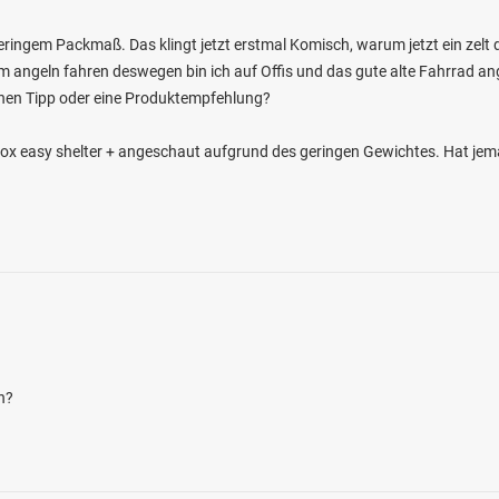
eringem Packmaß. Das klingt jetzt erstmal Komisch, warum jetzt ein zelt d
m angeln fahren deswegen bin ich auf Offis und das gute alte Fahrrad ange
nen Tipp oder eine Produktempfehlung?
4.5
2320
1108
Fox easy shelter + angeschaut aufgrund des geringen Gewichtes. Hat je
riner See (Außensee)
en: Hecht, Flussbarsch, Zander, Brachse,
i 19069 Alt Meteln
n?