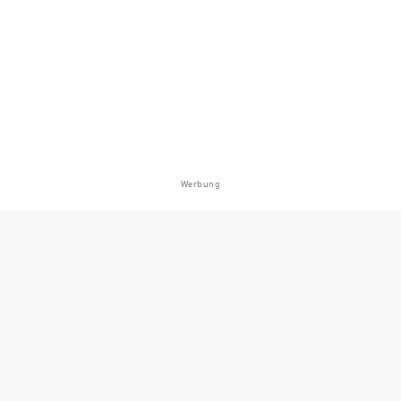
loch (Tessin)
en: Hecht, Schleie
bei 19412 Blankenberg
Werbung
0.0
3
0
nsee (Müsselmow)
 bei 19412 Blankenberg