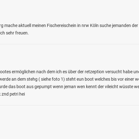
g mache aktuell meinen Fischereischein in nrw Köln suche jemanden der mi
ch sehr freuen.
ootes ermöglichen nach dem ich es über der retzeption versucht habe und
werde an dem stehg ( siehe foto 1) steht eun boot welches bis vor einer 
 wurde das boot aus gepumpt wenn jeman wen kennt der vileicht wüsste 
 znd petri hei