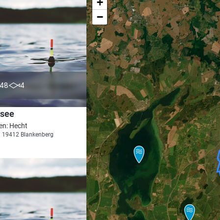
+
−
4.8
48
4
see
en: Hecht
i 19412 Blankenberg