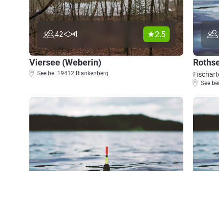
2.5
42
1
Viersee (Weberin)
Roths
See bei 19412 Blankenberg
Fischart
See be
0.0
22
1