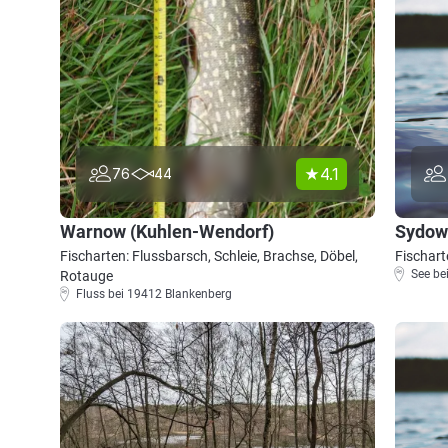
4.1
76
44
Warnow (Kuhlen-Wendorf)
Sydow
Fischarten: Flussbarsch, Schleie, Brachse, Döbel,
Fischart
See be
Rotauge
Fluss bei 19412 Blankenberg