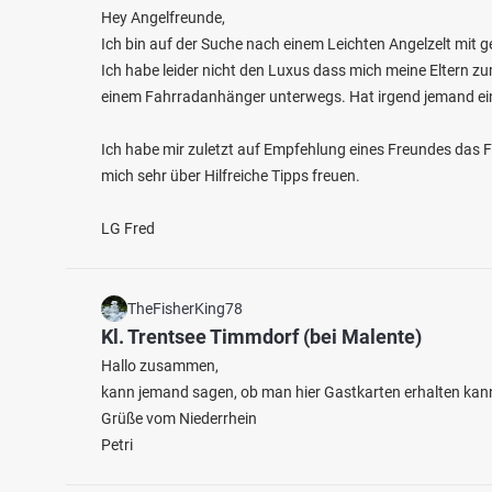
Hey Angelfreunde,
Ich bin auf der Suche nach einem Leichten Angelzelt mit g
Ich habe leider nicht den Luxus dass mich meine Eltern zu
einem Fahrradanhänger unterwegs. Hat irgend jemand ei
5.0
2
4
Ich habe mir zuletzt auf Empfehlung eines Freundes das 
mich sehr über Hilfreiche Tipps freuen.
Poggenhöfer Moor (Kuhlen-Wendorf)
Schwe
Sonstiges bei 19412 Blankenberg
LG Fred
Fischart
Aal
See be
TheFisherKing78
Kl. Trentsee Timmdorf (bei Malente)
Hallo zusammen,
kann jemand sagen, ob man hier Gastkarten erhalten kan
Grüße vom Niederrhein
Petri