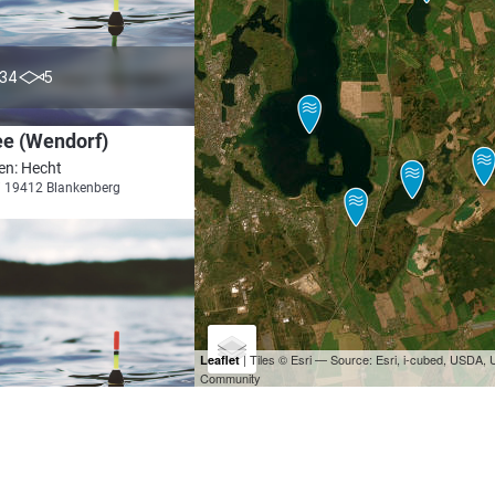
3.0
34
5
ee (Wendorf)
en: Hecht
i 19412 Blankenberg
| Tiles © Esri — Source: Esri, i-cubed, USDA
Leaflet
Community
5.0
18
2