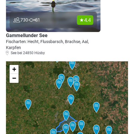
4.4
730
81
Gammellunder See
Fischarten: Hecht, Flussbarsch, Brachse, Aal,
Karpfen
See bei 24850 Hüsby
+
−