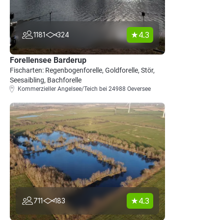
4.3
1181
324
Forellensee Barderup
Fischarten: Regenbogenforelle, Goldforelle, Stör,
Seesaibling, Bachforelle
Kommerzieller Angelsee/Teich bei 24988 Oeversee
4.3
711
183