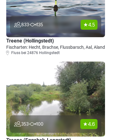
4.5
833
135
Treene (Hollingstedt)
Fischarten: Hecht, Brachse, Flussbarsch, Aal, Aland
Fluss bei 24876 Hollingstedt
4.6
353
100