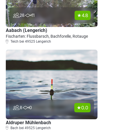
4.8
28
11
Aabach (Lengerich)
Fischarten: Flussbarsch, Bachforelle, Rotauge
Teich bei 49525 Lengerich
0.0
8
0
Aldruper Mühlenbach
Bach bei 49525 Lengerich