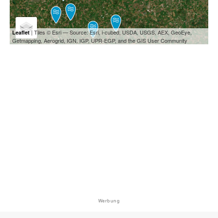
| Tiles © Esri — Source: Esri, i-cubed, USDA, USGS, AEX, GeoEye,
Leaflet
Getmapping, Aerogrid, IGN, IGP, UPR-EGP, and the GIS User Community
Werbung