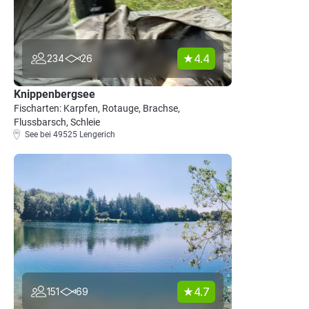
4.4
234
26
Knippenbergsee
Fischarten: Karpfen, Rotauge, Brachse,
Flussbarsch, Schleie
See bei 49525 Lengerich
4.7
151
69