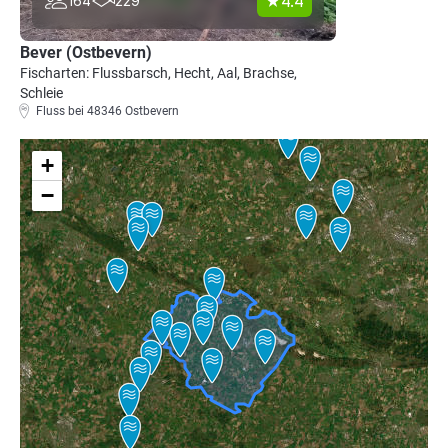
4.4
164
229
Bever (Ostbevern)
Fischarten: Flussbarsch, Hecht, Aal, Brachse,
Schleie
Fluss bei 48346 Ostbevern
+
−