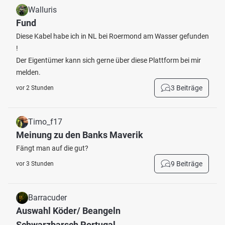
Walluris
Fund
Diese Kabel habe ich in NL bei Roermond am Wasser gefunden
!
Der Eigentümer kann sich gerne über diese Plattform bei mir
melden.
3 Beiträge
vor 2 Stunden
Timo_f17
Meinung zu den Banks Maverik
Fängt man auf die gut?
9 Beiträge
vor 3 Stunden
Barracuder
Auswahl Köder/ Beangeln
Schwarzbarsch Portugal