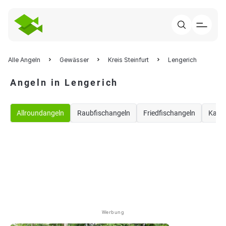
Alle Angeln
Gewässer
Kreis Steinfurt
Lengerich
Angeln in Lengerich
Allroundangeln
Raubfischangeln
Friedfischangeln
Karp
Werbung