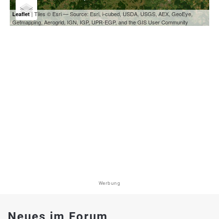
| Tiles © Esri — Source: Esri, i-cubed, USDA, USGS, AEX, GeoEye,
Leaflet
Getmapping, Aerogrid, IGN, IGP, UPR-EGP, and the GIS User Community
Werbung
Neues im Forum