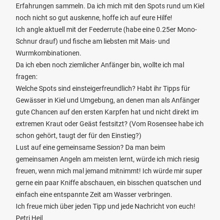
Erfahrungen sammeln. Da ich mich mit den Spots rund um Kiel
noch nicht so gut auskenne, hoffe ich auf eure Hilfe!
Ich angle aktuell mit der Feederrute (habe eine 0.25er Mono-
Schnur drauf) und fische am liebsten mit Mais- und
Wurmkombinationen.
Da ich eben noch ziemlicher Anfänger bin, wollte ich mal
fragen:
Welche Spots sind einsteigerfreundlich? Habt ihr Tipps für
Gewässer in Kiel und Umgebung, an denen man als Anfänger
gute Chancen auf den ersten Karpfen hat und nicht direkt im
extremen Kraut oder Geäst festsitzt? (Vom Rosensee habe ich
schon gehört, taugt der für den Einstieg?)
Lust auf eine gemeinsame Session? Da man beim
gemeinsamen Angeln am meisten lernt, würde ich mich riesig
freuen, wenn mich mal jemand mitnimmt! Ich würde mir super
gerne ein paar Kniffe abschauen, ein bisschen quatschen und
einfach eine entspannte Zeit am Wasser verbringen.
Ich freue mich über jeden Tipp und jede Nachricht von euch!
Petri Heil