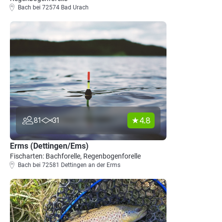
Bach bei 72574 Bad Urach
4.8
81
31
Erms (Dettingen/Ems)
Fischarten: Bachforelle, Regenbogenforelle
Bach bei 72581 Dettingen an der Erms