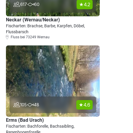
4.2
617
60
Neckar (Wernau/Neckar)
Fischarten: Brachse, Barbe, Karpfen, Döbel,
Flussbarsch
Fluss bei 73249 Wernau
4.6
105
48
Erms (Bad Urach)
Fischarten: Bachforelle, Bachsaibling,
Regenbogenforelle