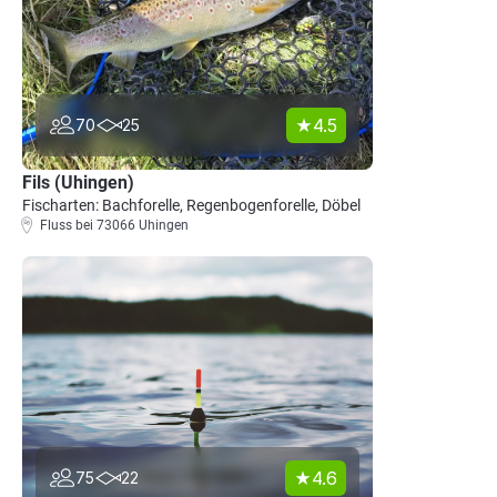
4.5
70
25
Fils (Uhingen)
Fischarten: Bachforelle, Regenbogenforelle, Döbel
Fluss bei 73066 Uhingen
4.6
75
22