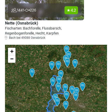
4.2
1441
226
Nette (Osnabrück)
Fischarten: Bachforelle, Flussbarsch,
Regenbogenforelle, Hecht, Karpfen
Bach bei 49088 Osnabrück
+
−