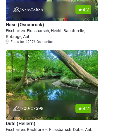
4.2
1875
535
Hase (Osnabrück)
Fischarten: Flussbarsch, Hecht, Bachforelle,
Rotauge, Aal
Fluss bei 49076 Osnabrück
4.2
1300
398
Düte (Hellern)
Fischarten: Bachforelle, Flussbarsch, Döbel, Aal,