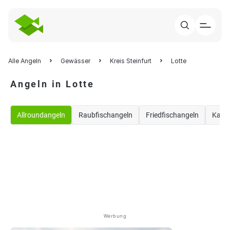
Alle Angeln
Gewässer
Kreis Steinfurt
Lotte
Angeln in Lotte
Allroundangeln
Raubfischangeln
Friedfischangeln
Karp
Werbung