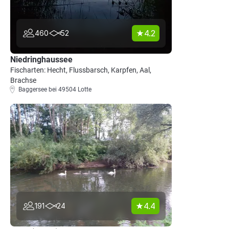
4.2
460
52
Niedringhaussee
Fischarten: Hecht, Flussbarsch, Karpfen, Aal,
Brachse
Baggersee bei 49504 Lotte
4.4
191
24