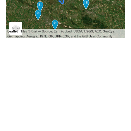
| Tiles © Esri — Source: Esri, i-cubed, USDA, USGS, AEX, GeoEye,
Leaflet
Getmapping, Aerogrid, IGN, IGP, UPR-EGP, and the GIS User Community