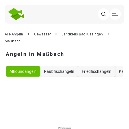
Alle Angeln
Gewässer
Landkreis Bad Kissingen
Maßbach
Angeln in Maßbach
Allroundangeln
Raubfischangeln
Friedfischangeln
Karp
Werbung