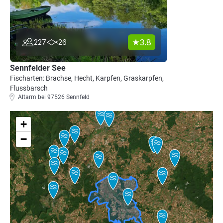
3.8
227
26
Sennfelder See
Fischarten: Brachse, Hecht, Karpfen, Graskarpfen,
Flussbarsch
Altarm bei 97526 Sennfeld
+
−