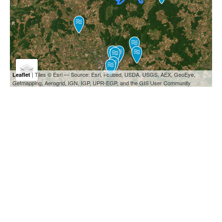
| Tiles © Esri — Source: Esri, i-cubed, USDA, USGS, AEX, GeoEye,
Leaflet
Getmapping, Aerogrid, IGN, IGP, UPR-EGP, and the GIS User Community