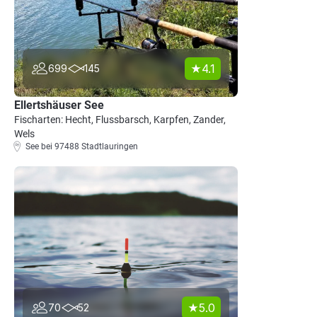
4.1
699
145
Ellertshäuser See
Fischarten: Hecht, Flussbarsch, Karpfen, Zander,
Wels
See bei 97488 Stadtlauringen
5.0
70
52