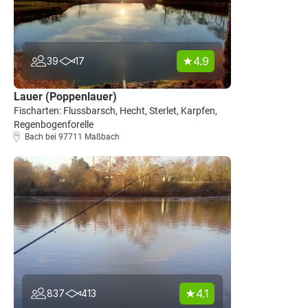
4.9
39
17
Lauer (Poppenlauer)
Fischarten: Flussbarsch, Hecht, Sterlet, Karpfen,
Regenbogenforelle
Bach bei 97711 Maßbach
4.1
837
413