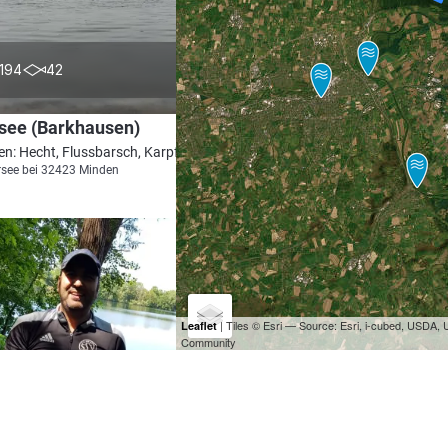
4.5
194
42
see (Barkhausen)
en: Hecht, Flussbarsch, Karpfen, Rotauge
see bei 32423 Minden
| Tiles © Esri — Source: Esri, i-cubed, USDA
Leaflet
Community
4.6
175
72