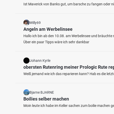
Ist Maverick von Banks gut, um barsche zu fangen oder nic
Willy69
Angeln am Werbelinsee
Hallo ich bin ab den 10.08. am Werbelinsee und bräuchte m
Über ein paar Tipps wäre ich sehr dankbar
3.4
86
17
Johann Kyrle
Bastau (Minden)
obersten Rutenring meiner Prologic Rute re
Bücke
Fischarten: Hecht, Döbel, Karpfen
Fischart
Weiß jemand wie ich das reparieren kann? Hab es die letz
Bach bei 32427 Minden
Fluss 
Bjarne BJARNE
Boilies selber machen
Moin leute ich habe im Keller sachen zum boilie machen 