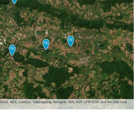
, USGS, AEX, GeoEye, Getmapping, Aerogrid, IGN, IGP, UPR-EGP, and the GIS User