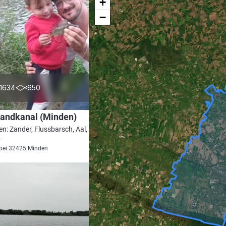
+
−
4.7
1634
650
landkanal (Minden)
en: Zander, Flussbarsch, Aal, Rotauge,
r
bei 32425 Minden