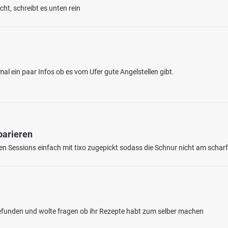
ht, schreibt es unten rein
al ein paar Infos ob es vom Ufer gute Angelstellen gibt.
4.5
78
18
parieren
burger Aue (Cammer)
en: Flussbarsch, Bachforelle, Döbel, Hecht
ten Sessions einfach mit tixo zugepickt sodass die Schnur nicht am schar
bei 32423 Minden
gefunden und wolte fragen ob ihr Rezepte habt zum selber machen