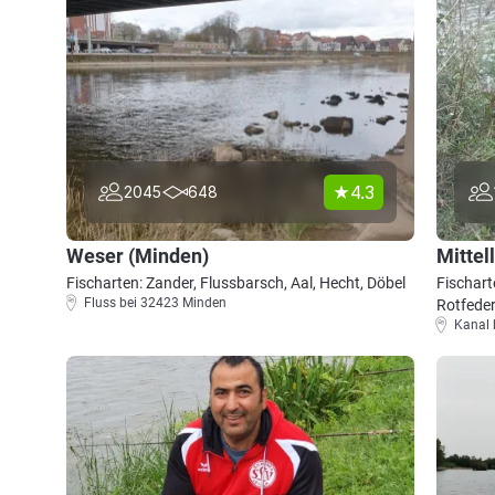
4.3
2045
648
Weser (Minden)
Mittel
Fischarten: Zander, Flussbarsch, Aal, Hecht, Döbel
Fischart
Fluss bei 32423 Minden
Rotfede
Kanal 