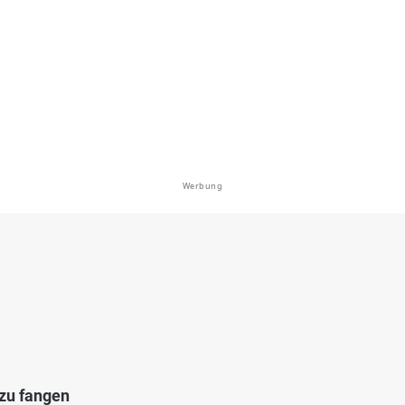
ner Vereinssee
en: Hecht, Flussbarsch, Karpfen,
genforelle, Zander
i 32423 Minden
Werbung
4.3
102
10
 Päpinghausen
en: Flussbarsch, Hecht, Schleie
bei 32423 Minden
 zu fangen