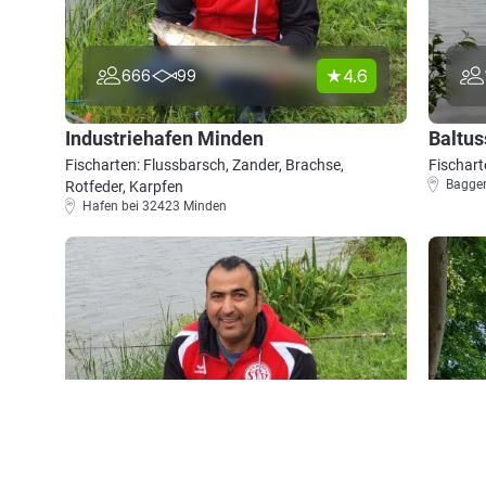
4.6
666
99
Industriehafen Minden
Baltus
Fischarten: Flussbarsch, Zander, Brachse,
Fischart
Bagger
Rotfeder, Karpfen
Hafen bei 32423 Minden
4.7
186
34