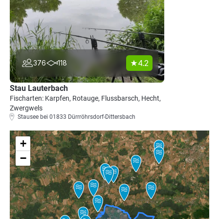
4.2
376
118
Stau Lauterbach
Fischarten: Karpfen, Rotauge, Flussbarsch, Hecht,
Zwergwels
Stausee bei 01833 Dürrröhrsdorf-Dittersbach
+
−