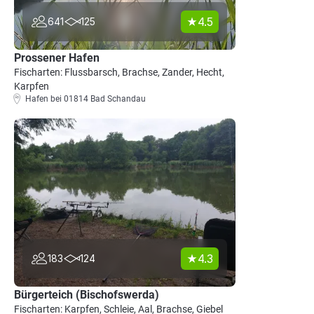
4.5
641
125
Prossener Hafen
Fischarten: Flussbarsch, Brachse, Zander, Hecht,
Karpfen
Hafen bei 01814 Bad Schandau
4.3
183
124
Bürgerteich (Bischofswerda)
Fischarten: Karpfen, Schleie, Aal, Brachse, Giebel