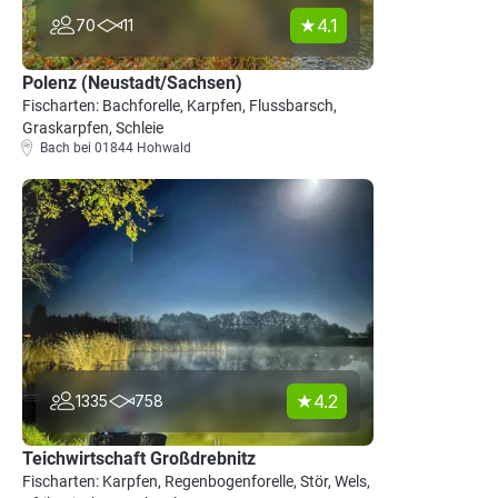
4.1
70
11
Polenz (Neustadt/Sachsen)
Fischarten: Bachforelle, Karpfen, Flussbarsch,
Graskarpfen, Schleie
Bach bei 01844 Hohwald
4.2
1335
758
Teichwirtschaft Großdrebnitz
Fischarten: Karpfen, Regenbogenforelle, Stör, Wels,