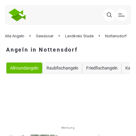
Alle Angeln
Gewässer
Landkreis Stade
Nottensdorf
Angeln in Nottensdorf
Allroundangeln
Raubfischangeln
Friedfischangeln
Karp
Werbung