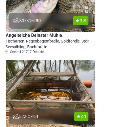
3.8
837
269
Angelteiche Deinster Mühle
Fischarten: Regenbogenforelle, Goldforelle, Stör,
Seesaibling, Bachforelle
See bei 21717 Deinste
4.1
522
151