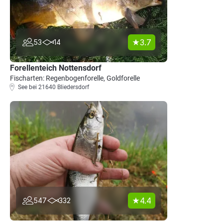
3.7
53
14
Forellenteich Nottensdorf
Fischarten: Regenbogenforelle, Goldforelle
See bei 21640 Bliedersdorf
4.4
547
332